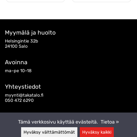
Myymälä ja huolto
Helsingintie 32b
24100 Salo
Avoinna
ma–pe 10–18
Yhteystiedot
myynti@takatalo.fi
050 472 6290
Seuraa meitä
Tämä verkkosivu käyttää evästeitä.
Tietoa »
Hyväksy välttämättömät
Hyväksy kaikki