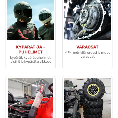
KYPÄRÄT JA -
VARAOSAT
PUHELIMET
MP-, mönkijä, crossi ja mopo
varaosat
kypärät, kypäräpuhelimet,
visiirit ja kypärätarvikkeet