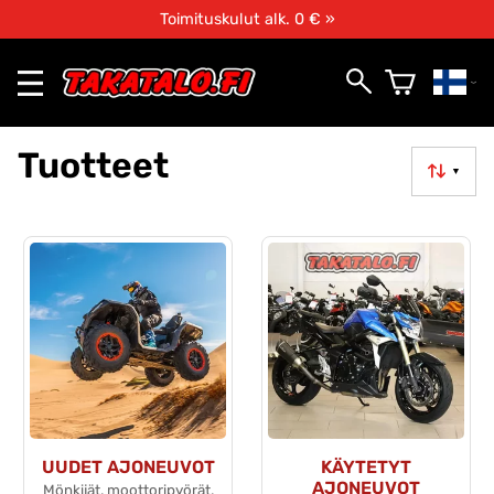
Toimituskulut alk. 0 € »
Tuotteet
▼
UUDET AJONEUVOT
KÄYTETYT
AJONEUVOT
Mönkijät, moottoripyörät,