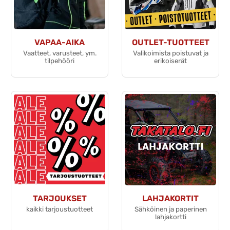
VAPAA-AIKA
OUTLET-TUOTTEET
Vaatteet, varusteet, ym.
Valikoimista poistuvat ja
tilpehööri
erikoiserät
TARJOUKSET
LAHJAKORTIT
kaikki tarjoustuotteet
Sähköinen ja paperinen
lahjakortti