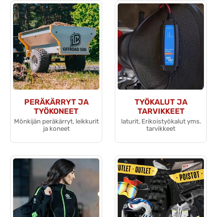
PERÄKÄRRYT JA
TYÖKALUT JA
TYÖKONEET
TARVIKKEET
Mönkijän peräkärryt, leikkurit
laturit, Erikoistyökalut yms.
ja koneet
tarvikkeet