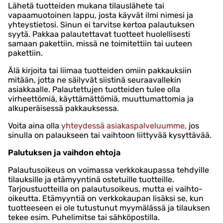
Lähetä tuotteiden mukana tilauslähete tai
vapaamuotoinen lappu, josta käyvät ilmi nimesi ja
yhteystietosi. Sinun ei tarvitse kertoa palautuksen
syytä. Pakkaa palautettavat tuotteet huolellisesti
samaan pakettiin, missä ne toimitettiin tai uuteen
pakettiin.
Älä kirjoita tai liimaa tuotteiden omiin pakkauksiin
mitään, jotta ne säilyvät siistinä seuraavallekin
asiakkaalle. Palautettujen tuotteiden tulee olla
virheettömiä, käyttämättömiä, muuttumattomia ja
alkuperäisessä pakkauksessa.
Voita aina olla
yhteydessä asiakaspalveluumme,
jos
sinulla on palaukseen tai vaihtoon liittyvää kysyttävää.
Palutuksen ja vaihdon ehtoja
Palautusoikeus on voimassa verkkokaupassa tehdyille
tilauksille ja etämyyntinä ostetuille tuotteille.
Tarjoustuotteilla on palautusoikeus, mutta ei vaihto-
oikeutta. Etämyyntiä on verkkokaupan lisäksi se, kun
tuotteeseen ei ole tutustunut myymälässä ja tilauksen
tekee esim. Puhelimitse tai sähköpostilla.