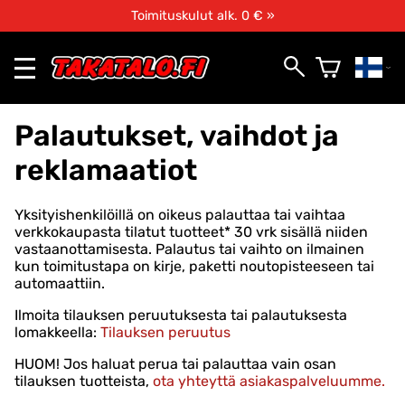
Toimituskulut alk. 0 € »
Palautukset, vaihdot ja
reklamaatiot
Yksityishenkilöillä on oikeus palauttaa tai vaihtaa
verkkokaupasta tilatut tuotteet* 30 vrk sisällä niiden
vastaanottamisesta. Palautus tai vaihto on ilmainen
kun toimitustapa on kirje, paketti noutopisteeseen tai
automaattiin.
Ilmoita tilauksen peruutuksesta tai palautuksesta
lomakkeella:
Tilauksen peruutus
HUOM! Jos haluat perua tai palauttaa vain osan
tilauksen tuotteista,
ota yhteyttä asiakaspalveluumme.