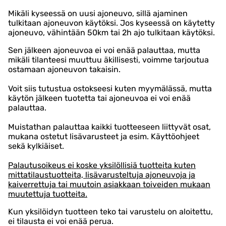
Mikäli kyseessä on uusi ajoneuvo, sillä ajaminen
tulkitaan ajoneuvon käytöksi. Jos kyseessä on käytetty
ajoneuvo, vähintään 50km tai 2h ajo tulkitaan käytöksi.
Sen jälkeen ajoneuvoa ei voi enää palauttaa, mutta
mikäli tilanteesi muuttuu äkillisesti, voimme tarjoutua
ostamaan ajoneuvon takaisin.
Voit siis tutustua ostokseesi kuten myymälässä, mutta
käytön jälkeen tuotetta tai ajoneuvoa ei voi enää
palauttaa.
Muistathan palauttaa kaikki tuotteeseen liittyvät osat,
mukana ostetut lisävarusteet ja esim. Käyttöohjeet
sekä kylkiäiset.
Palautusoikeus ei koske yksilöllisiä tuotteita kuten
mittatilaustuotteita, lisävarusteltuja ajoneuvoja ja
kaiverrettuja tai muutoin asiakkaan toiveiden mukaan
muutettuja tuotteita.
Kun yksilöidyn tuotteen teko tai varustelu on aloitettu,
ei tilausta ei voi enää perua.