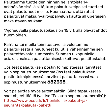
Palutamme tuotteiden hinnan neljäntoista 14
arkipäivän sisällä siitä, kun palautuskelpoiset tuotteet
ovat palautuneet meille. Huomaathan, että rahat
palautuvat maksunvälityspalvelun kautta alkuperäisen
maksutavan mukaan.
*Ajoneuvoilla palautusoikeus on 15 vrk alla olevat ehdot
huomioiden.
Rahtina tai muilla toimitustavoilla veloitamme
palautuksesta aiheutuneet kulut ja vähennämme sen
palautettavasta summasta. Suomen ulkopuolella
asiakas maksaa palauttamisesta koituvat postituskulut.
Jos teet palautuksen postin toimipisteessä, tarvitset
vain sopimustunnuksemme Jos teet palautuksen
postin toimipisteessä, tarvitset palauttaessasi vain
682338
sopimustunnuksemme
..
Voit palauttaa myös automaattiin. Siinä tapauksessa
saat ohjeet täältä (valitse "Palauta sopimusnumerolla"):
https://www.posti.fi/fi/henkiloille/paketit-ja-
seuranta/palauta-paketti