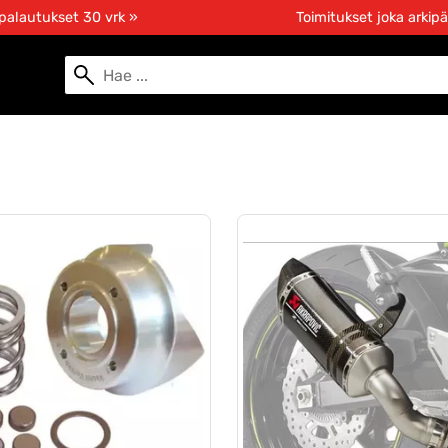
 palautukset 30 vrk »
Toimitukset joka arkipä