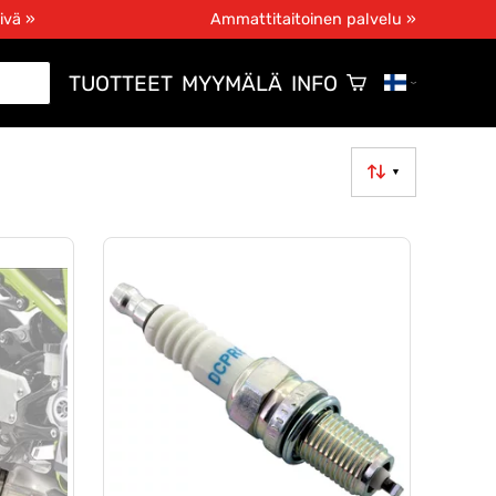
ivä »
Ammattitaitoinen palvelu »
TUOTTEET
MYYMÄLÄ
INFO
▼