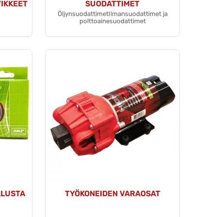
IKKEET
SUODATTIMET
ÖljynsuodattimetIlmansuodattimet ja
polttoainesuodattimet
ALUSTA
TYÖKONEIDEN VARAOSAT