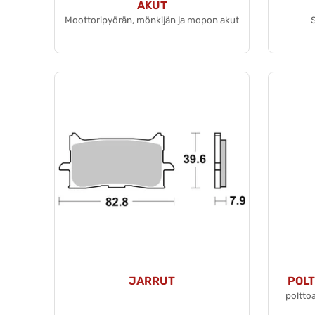
AKUT
Moottoripyörän, mönkijän ja mopon akut
S
JARRUT
POL
poltto