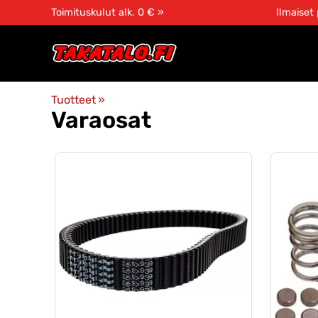
Toimituskulut alk. 0 € »
Ilmaiset
Tuotteet
‪»
Varaosat