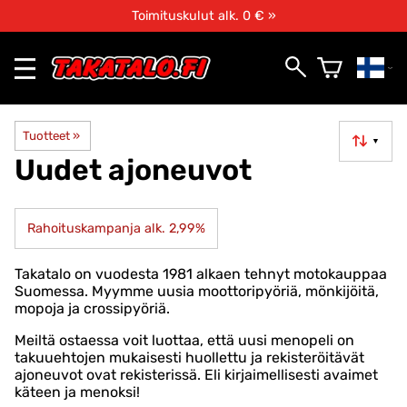
Toimituskulut alk. 0 € »
Tuotteet
‪»
▼
Uudet ajoneuvot
Rahoituskampanja alk. 2,99%
Takatalo on vuodesta 1981 alkaen tehnyt motokauppaa
Suomessa. Myymme uusia moottoripyöriä, mönkijöitä,
mopoja ja crossipyöriä.
Meiltä ostaessa voit luottaa, että uusi menopeli on
takuuehtojen mukaisesti huollettu ja rekisteröitävät
ajoneuvot ovat rekisterissä. Eli kirjaimellisesti avaimet
käteen ja menoksi!