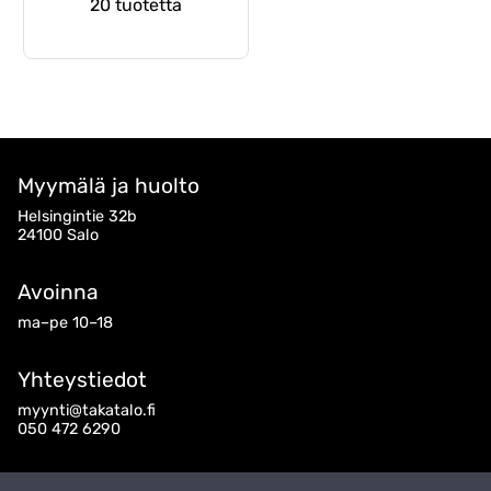
20 tuotetta
Myymälä ja huolto
Helsingintie 32b
24100 Salo
Avoinna
ma–pe 10–18
Yhteystiedot
myynti@takatalo.fi
050 472 6290
Seuraa meitä