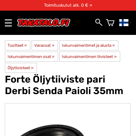
Toimituskulut alk. 0 € »
Tuotteet
‪»
Varaosat
‪»
Iskunvaimentimet ja alusta
‪»
Iskunvaimentimen osat
‪»
Iskunvaimentimen tiivisteet
‪»
Öljytiivisteet
‪»
Forte
Öljytiiviste pari
Derbi Senda Paioli 35mm