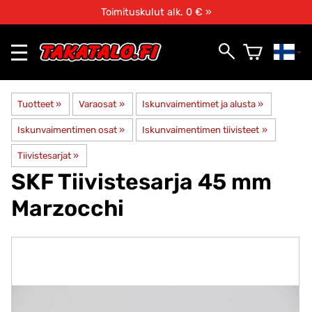
Toimituskulut alk. 0 € »
Tuotteet
‪»
Varaosat
‪»
Iskunvaimentimet ja alusta
‪»
Iskunvaimentimen osat
‪»
Iskunvaimentimen tiivisteet
‪»
Tiivistesarjat
‪»
SKF
Tiivistesarja 45 mm
Marzocchi