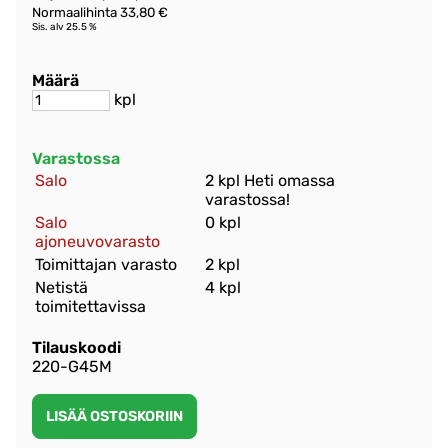
Normaalihinta 33,80 €
Sis. alv 25.5 %
Määrä
kpl
Varastossa
Salo
2 kpl Heti omassa
varastossa!
Salo
0 kpl
ajoneuvovarasto
Toimittajan varasto
2 kpl
Netistä
4 kpl
toimitettavissa
Tilauskoodi
220-G45M