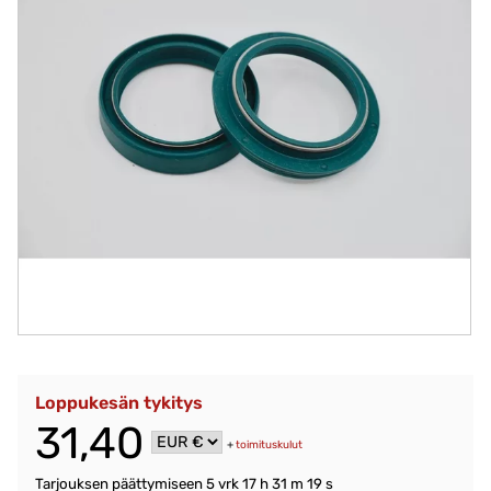
Loppukesän tykitys
31,40
+
toimituskulut
Tarjouksen päättymiseen
5 vrk 17 h 31 m 19 s