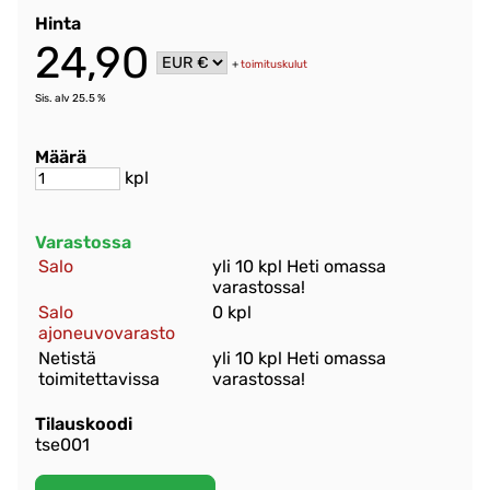
Hinta
24,90
+
toimituskulut
Sis. alv 25.5 %
Määrä
kpl
Varastossa
Salo
yli 10 kpl Heti omassa
varastossa!
Salo
0 kpl
ajoneuvovarasto
Netistä
yli 10 kpl Heti omassa
toimitettavissa
varastossa!
Tilauskoodi
tse001