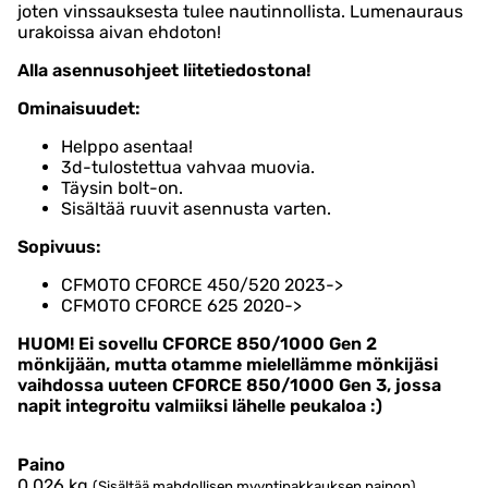
joten vinssauksesta tulee nautinnollista. Lumenauraus
urakoissa aivan ehdoton!
Alla asennusohjeet liitetiedostona!
Ominaisuudet:
Helppo asentaa!
3d-tulostettua vahvaa muovia.
Täysin bolt-on.
Sisältää ruuvit asennusta varten.
Sopivuus:
CFMOTO CFORCE 450/520 2023->
CFMOTO CFORCE 625 2020->
HUOM! Ei sovellu CFORCE 850/1000 Gen 2
mönkijään, mutta otamme mielellämme mönkijäsi
vaihdossa uuteen CFORCE 850/1000 Gen 3, jossa
napit integroitu valmiiksi lähelle peukaloa :)
Paino
0,026
kg
(Sisältää mahdollisen myyntipakkauksen painon)