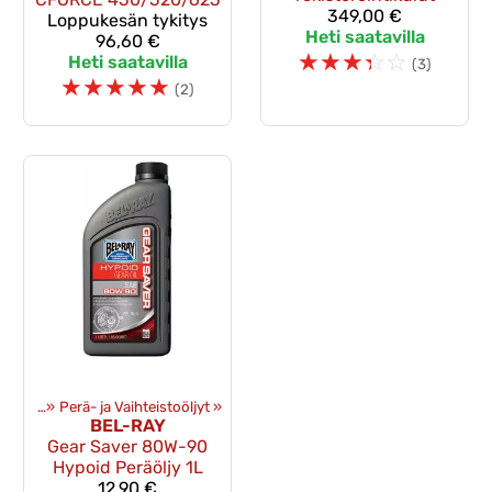
349,00 €
Loppukesän tykitys
Heti saatavilla
96,60 €
☆
☆
☆
☆
☆
Heti saatavilla
(3)
☆
☆
☆
☆
☆
(2)
mikaalit
‪»
Perä- ja Vaihteistoöljyt
‪»
BEL-RAY
Gear Saver 80W-90
Hypoid Peräöljy 1L
12,90 €