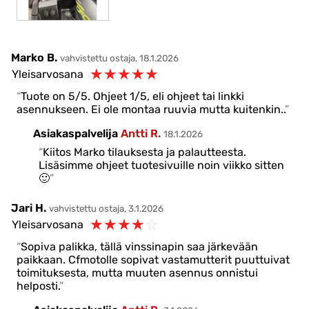
Marko B.
vahvistettu ostaja, 18.1.2026
☆
☆
☆
☆
☆
Yleisarvosana
Tuote on 5/5. Ohjeet 1/5, eli ohjeet tai linkki
asennukseen. Ei ole montaa ruuvia mutta kuitenkin..
Asiakaspalvelija
Antti R.
18.1.2026
Kiitos Marko tilauksesta ja palautteesta.
Lisäsimme ohjeet tuotesivuille noin viikko sitten
🙂
Jari H.
vahvistettu ostaja, 3.1.2026
☆
☆
☆
☆
☆
Yleisarvosana
Sopiva palikka, tällä vinssinapin saa järkevään
paikkaan. Cfmotolle sopivat vastamutterit puuttuivat
toimituksesta, mutta muuten asennus onnistui
helposti.