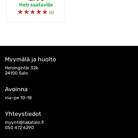
Heti saatavilla
☆
☆
☆
☆
☆
(6)
Myymälä ja huolto
Helsingintie 32b
24100 Salo
Avoinna
ma–pe 10–18
Yhteystiedot
myynti@takatalo.fi
050 472 6290