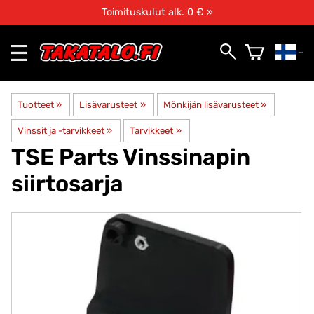
Toimituskulut alk. 0 € »
Tuotteet
‪»
Lisävarusteet
‪»
Mönkijän lisävarusteet
‪»
Vinssit ja -tarvikkeet
‪»
Tarvikkeet
‪»
TSE Parts
Vinssinapin
siirtosarja