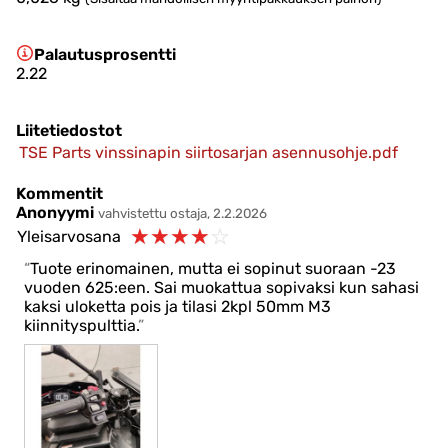
Palautusprosentti
2.22
Liitetiedostot
TSE Parts vinssinapin siirtosarjan asennusohje.pdf
Kommentit
Anonyymi
vahvistettu ostaja, 2.2.2026
☆
☆
☆
☆
☆
Yleisarvosana
Tuote erinomainen, mutta ei sopinut suoraan -23
vuoden 625:een. Sai muokattua sopivaksi kun sahasi
kaksi uloketta pois ja tilasi 2kpl 50mm M3
kiinnityspulttia.