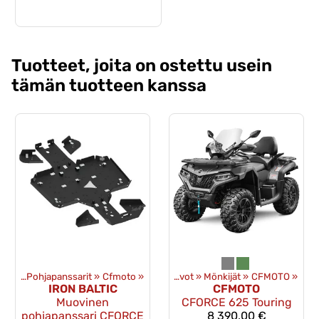
Tuotteet, joita on ostettu usein
tämän tuotteen kanssa
ojat
‪»
Pohjapanssarit
Tuotteet
‪»
Cfmoto
‪»
‪»
Uudet ajoneuvot
‪»
Mönkijät
‪»
CFMOTO
‪»
IRON BALTIC
CFMOTO
Muovinen
CFORCE 625 Touring
pohjapanssari CFORCE
8 390,00 €