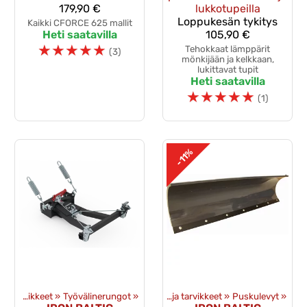
179,90 €
lukkotupeilla
Loppukesän tykitys
Kaikki CFORCE 625 mallit
Heti saatavilla
105,90 €
☆
☆
☆
☆
☆
Tehokkaat lämppärit
(3)
mönkijään ja kelkkaan,
lukittavat tupit
Heti saatavilla
☆
☆
☆
☆
☆
(1)
-11%
eet
‪»
Mönkijän lisävarusteet
Puskulevyt ja tarvikkeet
‪»
Työvälinerungot
‪»
‪»
Puskulevyt ja tarvikkeet
‪»
Puskulevyt
‪»