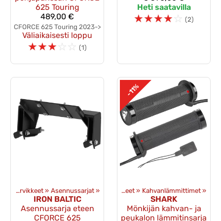
625 Touring
Heti saatavilla
489,00 €
☆
☆
☆
☆
☆
(2)
CFORCE 625 Touring 2023->
Väliaikaisesti loppu
☆
☆
☆
☆
☆
(1)
-11%
teet
‪»
Lisävarusteet
Puskulevyt ja tarvikkeet
‪»
Asennussarjat
‪»
‪»
Mönkijän lisävarusteet
‪»
Kahvanlämmittimet
‪»
IRON BALTIC
SHARK
Asennussarja eteen
Mönkijän kahvan- ja
CFORCE 625
peukalon lämmitinsarja