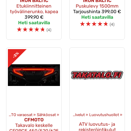
IRON BALTIC
IRON BALTIC
Etukiinnitteinen
Puskulevy 1500mm
työvälinerunko, kapea
Tarjoushinta
399,00 €
399,90 €
Heti saatavilla
Heti saatavilla
☆
☆
☆
☆
☆
(4)
☆
☆
☆
☆
☆
(4)
-3%
CFMOTO varaosat
‪»
Sähköosat
Tuotteet
‪»
‪»
Palvelut
‪»
Luovutushuollot
‪»
CFMOTO
ATV luovutus- ja
Takavalo keskelle
rekisteröintikulut
CFORCE 450/520/625