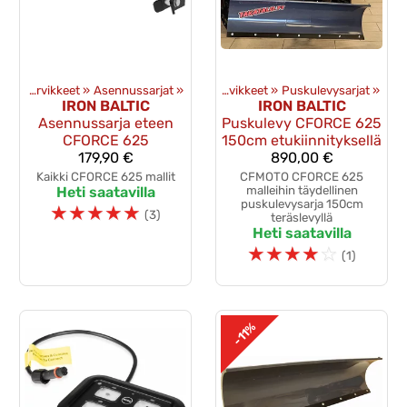
Mönkijän lisävarusteet
Puskulevyt ja tarvikkeet
‪»
Asennussarjat
‪»
‪»
Puskulevyt ja tarvikkeet
‪»
Puskulevysarjat
‪»
IRON BALTIC
IRON BALTIC
Asennussarja eteen
Puskulevy CFORCE 625
CFORCE 625
150cm etukiinnityksellä
179,90 €
890,00 €
Kaikki CFORCE 625 mallit
CFMOTO CFORCE 625
Heti saatavilla
malleihin täydellinen
puskulevysarja 150cm
☆
☆
☆
☆
☆
(3)
teräslevyllä
Heti saatavilla
☆
☆
☆
☆
☆
(1)
-11%