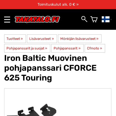
Toimituskulut alk. 0 € »
Tuotteet
‪»
Lisävarusteet
‪»
Mönkijän lisävarusteet
‪»
Pohjapanssarit ja suojat
‪»
Pohjapanssarit
‪»
Cfmoto
‪»
Iron Baltic
Muovinen
pohjapanssari CFORCE
625 Touring