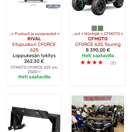
usteet
‪»
Puskurit ja suojaraudat
Tuotteet
‪»
‪»
Uudet ajoneuvot
‪»
Mönkijät
‪»
CFMOTO
‪»
RIVAL
CFMOTO
Etupuskuri CFORCE
CFORCE 625 Touring
625
8 390,00 €
Loppukesän tykitys
Heti saatavilla
262,30 €
☆
☆
☆
☆
☆
(2)
CFMOTO CFORCE 625 vm.
2020->
Heti saatavilla