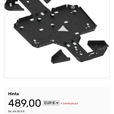
Hinta
489,00
+
toimituskulut
Sis. alv 25.5 %