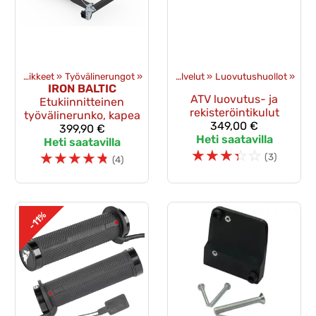
Puskulevyt ja tarvikkeet
‪»
Työvälinerungot
Tuotteet
‪»
‪»
Palvelut
‪»
Luovutushuollot
‪»
IRON BALTIC
ATV luovutus- ja
Etukiinnitteinen
rekisteröintikulut
työvälinerunko, kapea
349,00 €
399,90 €
Heti saatavilla
Heti saatavilla
☆
☆
☆
☆
☆
☆
☆
☆
☆
☆
(3)
(4)
-11%