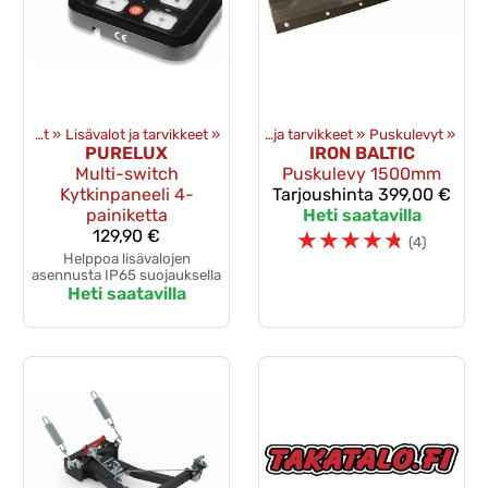
eet
‪»
Mönkijän lisävarusteet
Mönkijän lisävarusteet
‪»
Lisävalot ja tarvikkeet
‪»
‪»
Puskulevyt ja tarvikkeet
‪»
Puskulevyt
‪»
PURELUX
IRON BALTIC
Multi-switch
Puskulevy 1500mm
Kytkinpaneeli 4-
Tarjoushinta
399,00 €
painiketta
Heti saatavilla
129,90 €
☆
☆
☆
☆
☆
(4)
Helppoa lisävalojen
asennusta IP65 suojauksella
Heti saatavilla