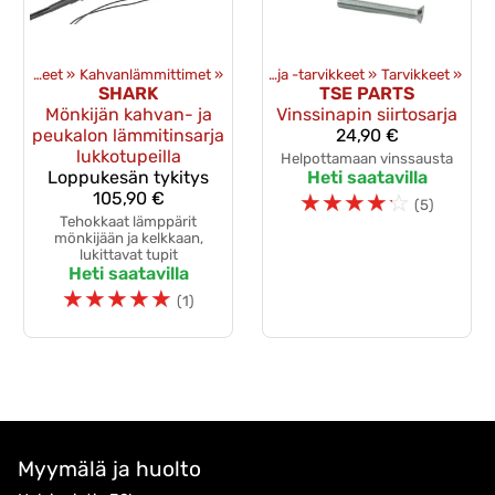
rusteet
Mönkijän lisävarusteet
‪»
Mönkijän lisävarusteet
‪»
Kahvanlämmittimet
‪»
‪»
Vinssit ja -tarvikkeet
‪»
Tarvikkeet
‪»
SHARK
TSE PARTS
Mönkijän kahvan- ja
Vinssinapin siirtosarja
peukalon lämmitinsarja
24,90 €
lukkotupeilla
Helpottamaan vinssausta
Loppukesän tykitys
Heti saatavilla
105,90 €
☆
☆
☆
☆
☆
(5)
Tehokkaat lämppärit
mönkijään ja kelkkaan,
lukittavat tupit
Heti saatavilla
☆
☆
☆
☆
☆
(1)
Myymälä ja huolto