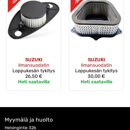
-30%
-26%
SUZUKI
SUZUKI
Ilmansuodatin
Ilmansuodatin
Loppukesän tykitys
Loppukesän tykitys
26,50 €
30,00 €
Heti saatavilla
Heti saatavilla
Myymälä ja huolto
Helsingintie 32b