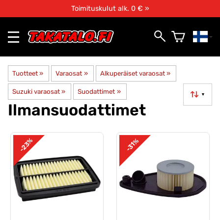
Toimituskulut alk. 0 € »
Tuotteet
‪»
Varaosat
‪»
Alkuperäiset varaosat
‪»
Suzuki varaosat
‪»
Suodattimet
‪»
▼
Ilmansuodattimet
-23%
-31%