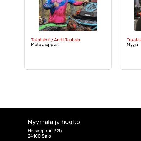
Takatalo.fi / Antti Rauhala
Takatal
Motokauppias
Myyjä
Myymälä ja huolto
Helsingintie 32b
24100 Salo