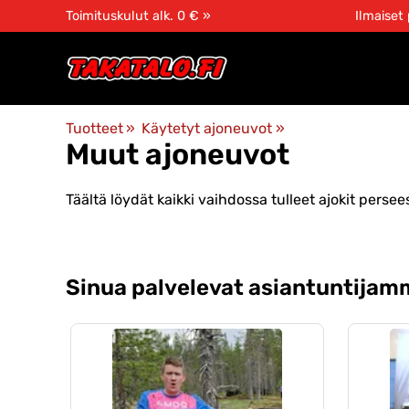
Toimituskulut alk. 0 € »
Ilmaiset
Tuotteet
‪»
Käytetyt ajoneuvot
‪»
Muut ajoneuvot
Täältä löydät kaikki vaihdossa tulleet ajokit perse
Sinua palvelevat asiantuntijam