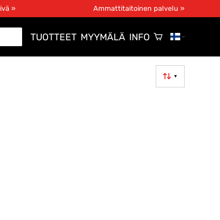
ivä »
Ammattitaitoinen palvelu »
TUOTTEET
MYYMÄLÄ
INFO
▼