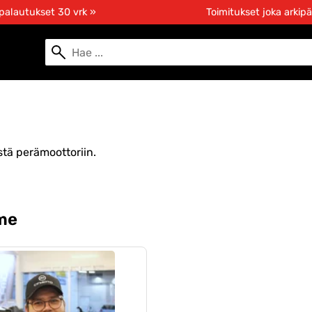
 palautukset 30 vrk »
Toimitukset joka arkipä
estä perämoottoriin.
me