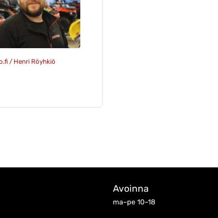
o.fi / Henri Röyhkiö
Avoinna
ma–pe 10–18