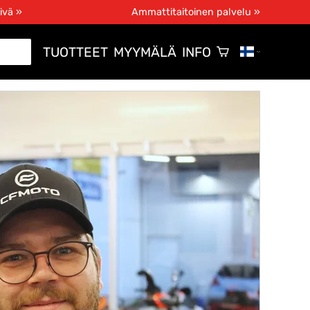
ivä »
Ammattitaitoinen palvelu »
TUOTTEET
MYYMÄLÄ
INFO