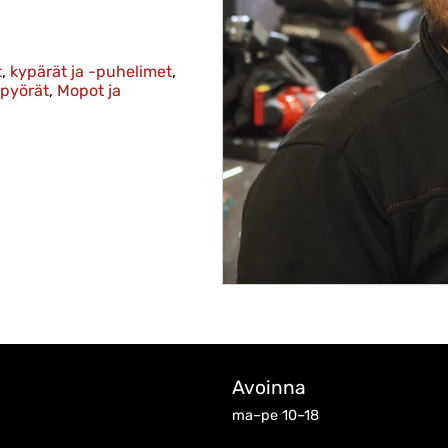
t
,
kypärät ja -puhelimet
,
ipyörät
,
Mopot ja
Avoinna
ma–pe 10–18