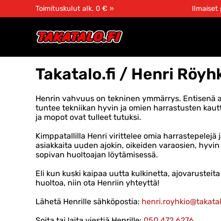
Toimituskulut alk. 0 € »
Ilmaiset
Takatalo.fi / Henri Röyh
Henrin vahvuus on tekninen ymmärrys. Entisenä
tuntee tekniikan hyvin ja omien harrastusten kaut
ja mopot ovat tulleet tutuksi.
Kimppatallilla Henri virittelee omia harrastepelejä 
asiakkaita uuden ajokin, oikeiden varaosien, hyvin
sopivan huoltoajan löytämisessä.
Eli kun kuski kaipaa uutta kulkinetta, ajovarusteita
huoltoa, niin ota Henriin yhteyttä!
Lähetä Henrille sähköpostia:
henri.royhkio@takatal
Soita tai laita viestiä Henrille:
050 472 6276