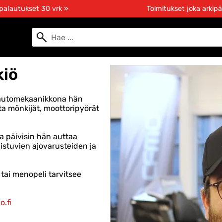
 palautukset 30 vrk »
Toimitukset joka arkipä
kiö
 automekaanikkona hän
ta mönkijät, moottoripyörät
ja päivisin hän auttaa
 istuvien ajovarusteiden ja
 tai menopeli tarvitsee
o.fi