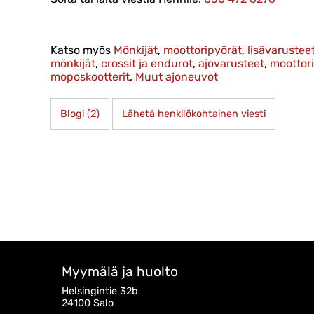
Katso myös
Mönkijät
,
moottoripyörät
,
lisävarustee
mönkijät
,
crossit ja endurot
,
ajovarusteet
,
moottor
moposkootterit
,
Muut ajoneuvot
Blogi (2)
Lähetä henkilökohtainen viesti
Myymälä ja huolto
Helsingintie 32b
24100 Salo