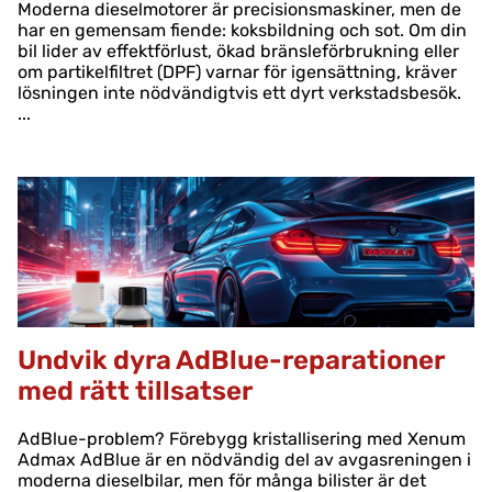
Moderna dieselmotorer är precisionsmaskiner, men de
har en gemensam fiende: koksbildning och sot. Om din
bil lider av effektförlust, ökad bränsleförbrukning eller
om partikelfiltret (DPF) varnar för igensättning, kräver
lösningen inte nödvändigtvis ett dyrt verkstadsbesök.
...
Undvik dyra AdBlue-reparationer
med rätt tillsatser
AdBlue-problem? Förebygg kristallisering med Xenum
Admax AdBlue är en nödvändig del av avgasreningen i
moderna dieselbilar, men för många bilister är det