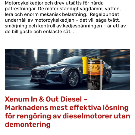
Motorcykelkedjor och drev utsätts för hårda
påfrestningar. De möter ständigt vägdamm, vatten,
lera och enorm mekanisk belastning. Regelbundet
underhåll av motorcykelkedjan – det vill säga tvätt,
smörjning och kontroll av kedjespänningen – är ett av
de billigaste och enklaste sät...
Xenum In & Out Diesel –
Marknadens mest effektiva lösning
för rengöring av dieselmotorer utan
demontering