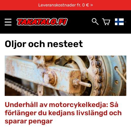
Leveranskostnader fr. 0 € »
Oljor och nesteet
Underhåll av motorcykelkedja: Så
förlänger du kedjans livslängd och
sparar pengar