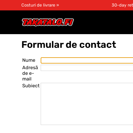
Costuri de livrare »
30-day ret
Formular de contact
Nume
Adresă
de e-
mail
Subiect