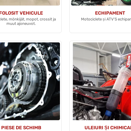
FOLOSIT VEHICULE
ECHIPAMENT
lete, mönkijät, mopot, crossit ja
Motociclete și ATV'S echip
muut ajoneuvot.
PIESE DE SCHIMB
ULEIURI ȘI CHIMICA