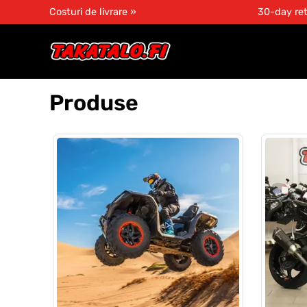
Costuri de livrare »
30-day ret
Produse