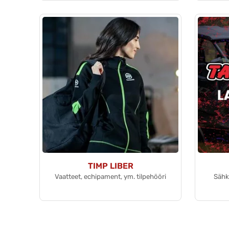
TIMP LIBER
Vaatteet, echipament, ym. tilpehööri
Sähkö