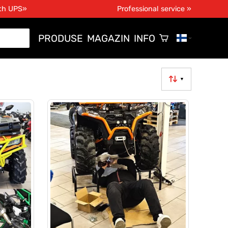
ith UPS»
Professional service »
PRODUSE
MAGAZIN
INFO
▼