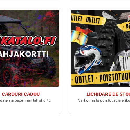
CARDURI CADOU
LICHIDARE DE STO
inen ja paperinen lahjakortti
Valikoimista poistuvat ja erik