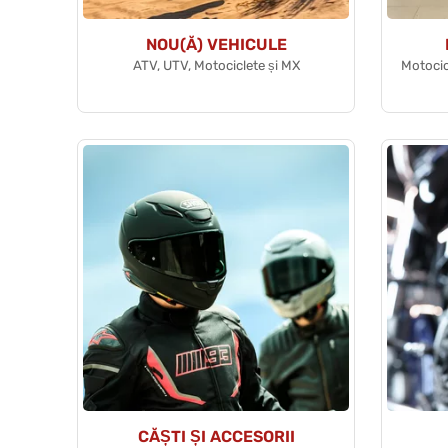
NOU(Ă) VEHICULE
ATV, UTV, Motociclete și MX
Motocic
CĂȘTI ȘI ACCESORII