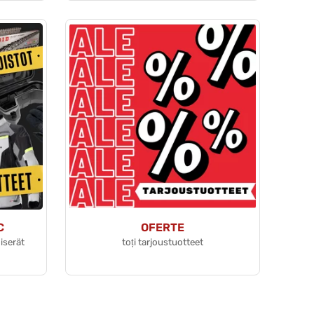
C
OFERTE
oiserät
toți tarjoustuotteet