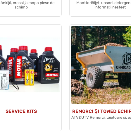
önkijä, crossi ja mopo piese de
Moottoriöljyt, unsori, detergenți
schimb
informații nesteet
SERVICE KITS
REMORCI ȘI TOWED ECHI
ATV&UTV Remorci, tăietoare și, 