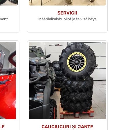
SERVICII
ament
Määräaikaishuollot ja talvisäilytys
LE
CAUCIUCURI ȘI JANTE