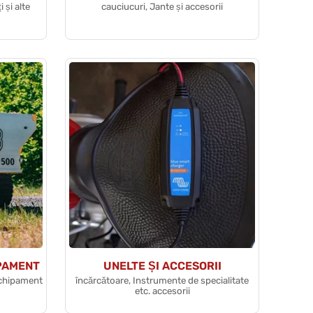
 și alte
cauciucuri, Jante și accesorii
PAMENT
UNELTE ȘI ACCESORII
echipament
încărcătoare, Instrumente de specialitate
etc. accesorii