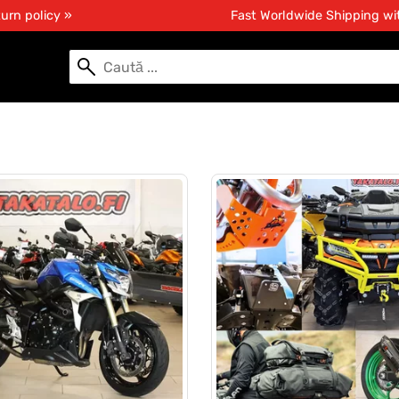
urn policy »
Fast Worldwide Shipping w