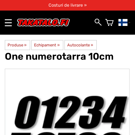
Costuri de livrare »
Produse
‪»
Echipament
‪»
Autocolante
‪»
One numerotarra 10cm