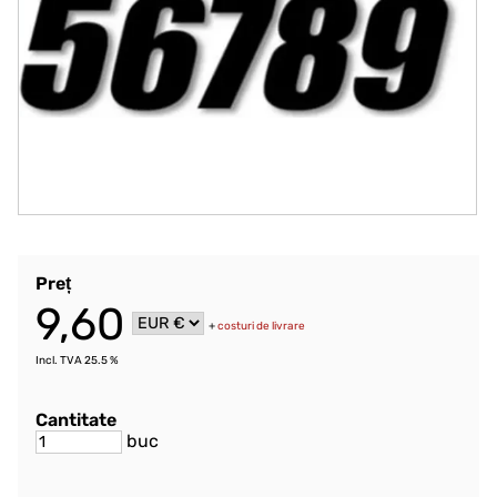
Preț
9,60
+
costuri de livrare
Incl. TVA 25.5 %
Cantitate
buc