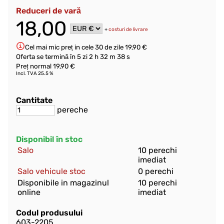
Reduceri de vară
18,00
+
costuri de livrare
Cel mai mic preț in cele 30 de zile 19,90 €
Oferta se termină în
5 zi 2 h 32 m 37 s
Preț normal 19,90 €
Incl. TVA 25.5 %
Cantitate
pereche
Disponibil în stoc
Salo
10 perechi
imediat
Salo vehicule stoc
0 perechi
Disponibile in magazinul
10 perechi
online
imediat
Codul produsului
603-2205