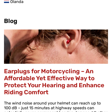
Olanda
Blog
Earplugs for Motorcycling – An
Affordable Yet Effective Way to
Protect Your Hearing and Enhance
Riding Comfort
The wind noise around your helmet can reach up to
100 dB – just 15 minutes at highway speeds can