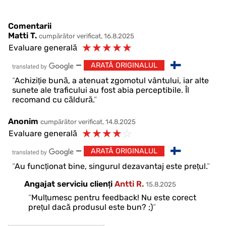
Comentarii
Matti T.
cumpărător verificat, 16.8.2025
☆
☆
☆
☆
☆
Evaluare generală
—
ARATĂ ORIGINALUL
Achiziție bună, a atenuat zgomotul vântului, iar alte
sunete ale traficului au fost abia perceptibile. Îl
recomand cu căldură.
Anonim
cumpărător verificat, 14.8.2025
☆
☆
☆
☆
☆
Evaluare generală
—
ARATĂ ORIGINALUL
Au funcționat bine, singurul dezavantaj este prețul.
Angajat serviciu clienți
Antti R.
15.8.2025
Mulțumesc pentru feedback! Nu este corect
prețul dacă produsul este bun? ;)