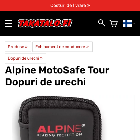
Costuri de livrare »
Produse
‪»
Echipament de conducere
‪»
Dopuri de urechi
‪»
Alpine
MotoSafe Tour
Dopuri de urechi