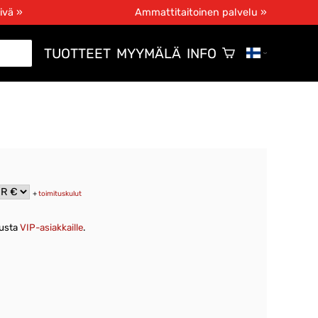
ivä »
Ammattitaitoinen palvelu »
TUOTTEET
MYYMÄLÄ
INFO
+
toimituskulut
nusta
VIP-asiakkaille
.