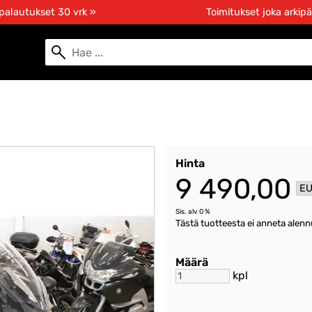
 palautukset 30 vrk »
Toimitukset joka arkipä
Hinta
9 490,00
Sis. alv 0 %
Tästä tuotteesta ei anneta alen
Määrä
kpl