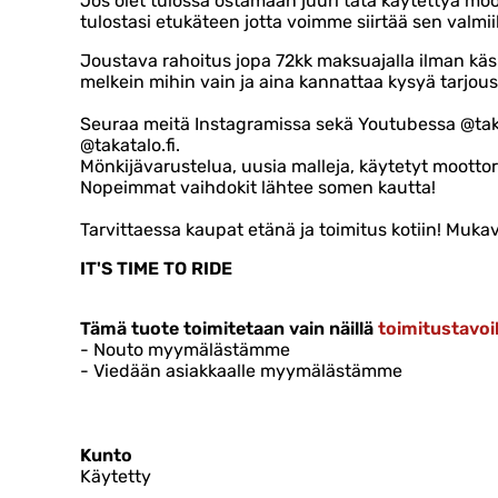
Jos olet tulossa ostamaan juuri tätä käytettyä moo
tulostasi etukäteen jotta voimme siirtää sen valmiiks
Joustava rahoitus jopa 72kk maksuajalla ilman kä
melkein mihin vain ja aina kannattaa kysyä tarjous
Seuraa meitä Instagramissa sekä Youtubessa @taka
@takatalo.fi.
Mönkijävarustelua, uusia malleja, käytetyt moottor
Nopeimmat vaihdokit lähtee somen kautta!
Tarvittaessa kaupat etänä ja toimitus kotiin! Muka
IT'S TIME TO RIDE
Tämä tuote toimitetaan vain näillä
toimitustavoil
- Nouto myymälästämme
- Viedään asiakkaalle myymälästämme
Kunto
Käytetty