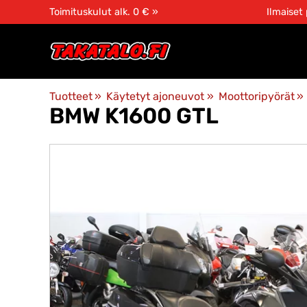
Toimituskulut alk. 0 € »
Ilmaiset
Tuotteet
‪»
Käytetyt ajoneuvot
‪»
Moottoripyörät
‪»
BMW K1600 GTL