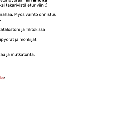
ttoripyörää, niin
ilmoita
i takarivistä eturiviin :)
sirahaa. Myös vaihto onnistuu
.
talostore ja Tiktokissa
ipyörät ja mönkijät.
vaa ja mutkatonta.
la
: