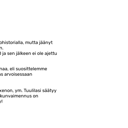
historialla, mutta jäänyt
n.
ja sen jälkeen ei ole ajettu
naa, eli suosittelemme
aas arvoisessaan
 xenon, ym. Tuulilasi säätyy
 Iskunvaimennus on
y!