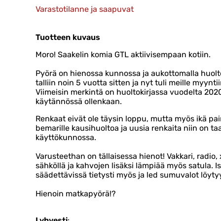
Varastotilanne ja saapuvat
Tuotteen kuvaus
Moro! Saakelin komia GTL aktiivisempaan kotiin.
Pyörä on hienossa kunnossa ja aukottomalla huolto
talliin noin 5 vuotta sitten ja nyt tuli meille myyntii
Viimeisin merkintä on huoltokirjassa vuodelta 2020 
käytännössä ollenkaan.
Renkaat eivät ole täysin loppu, mutta myös ikä pai
bemarille kausihuoltoa ja uusia renkaita niin on t
käyttökunnossa.
Varusteethan on tällaisessa hienot! Vakkari, radio,
sähköllä ja kahvojen lisäksi lämpiää myös satula.
säädettävissä tietysti myös ja led sumuvalot löyty
Hienoin matkapyörä!?
Lyhyesti
: