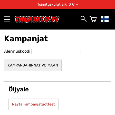
Toimituskulut alk. 0 € »
Kampanjat
Alennuskoodi
Öljyale
Näytä kampanjatuotteet