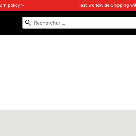
urn policy »
Fast Worldwide Shipping w