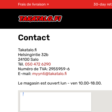
Frais de livraison »
30-day ret
Contact
Takatalo.fi
Helsingintie 32b
24100 Salo
Tél.
050 472 6290
Numéro de TVA: 2955959-6
E-mail:
myynti@takatalo.fi
Le magasin est ouvert lun - ven 10.00-18.00.