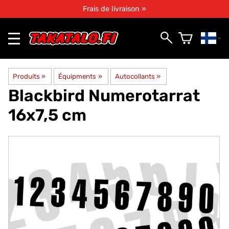
Frais de livraison »
Produits
‪»
Équipments
‪»
Autocollants
‪»
Blackbird
Numerotarrat
16x7,5 cm