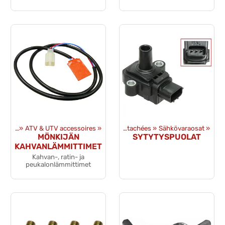
ments
‪»
ATV & UTV accessoires
Produits
‪»
‪»
Pièces détachées
‪»
Sähkövaraosat
‪»
MÖNKIJÄN
SYTYTYSPUOLAT
KAHVANLÄMMITTIMET
Kahvan-, ratin- ja
peukalonlämmittimet