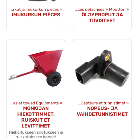
Imukurkut ja imukurkun pièces
Produits
‪»
‪»
Pièces détachées
‪»
Moottori
‪»
IMUKURKUN PIÈCES
ÖLJYPROPUT JA
TIIVISTEET
uits
‪»
Pièces détachées
Remorques et towed Équipments
‪»
Sähkövaraosat
‪»
‪»
Capteurs et tunnistimet
‪»
MÖNKIJÄN
NOPEUS- JA
HIEKOTTIMMET,
VAIHDETUNNISTIMET
RUISKUT ET
LEVITTIMET
Hiekoitukseen sirotukseen ja
ruiskutukseen koneet