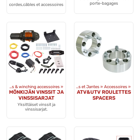
porte-bagages
cordes,câbles et accessoires
Winches & winching accessoires
Produits
‪»
‪»
Pneus et Jantes
‪»
Accessoires
‪»
MÖNKIJÄN VINSSIT JA
ATV&UTV ROULETTES
VINSSISARJAT
SPACERS
Yksittäiset vinssit ja
vinssisarjat.