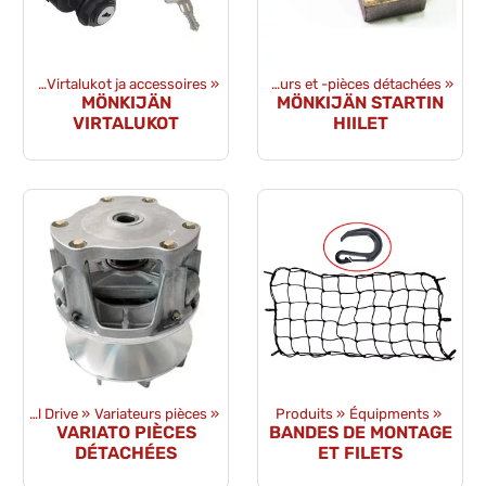
aosat
ces détachées
‪»
Virtalukot ja accessoires
‪»
Sähkövaraosat
‪»
‪»
Démarreurs et -pièces détachées
‪»
MÖNKIJÄN
MÖNKIJÄN STARTIN
VIRTALUKOT
HIILET
Transmission et Final Drive
‪»
Variateurs pièces
‪»
Produits
‪»
Équipments
‪»
VARIATO PIÈCES
BANDES DE MONTAGE
DÉTACHÉES
ET FILETS