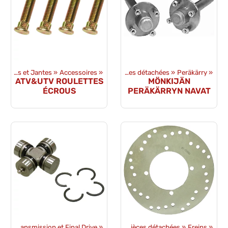
»
Pneus et Jantes
‪»
Accessoires
Produits
‪»
‪»
Pièces détachées
‪»
Peräkärry
‪»
ATV&UTV ROULETTES
MÖNKIJÄN
ÉCROUS
PERÄKÄRRYN NAVAT
es
‪»
Transmission et Final Drive
Produits
‪»
‪»
Pièces détachées
‪»
Freins
‪»