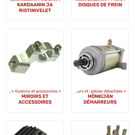
KARDAANIN JA
DISQUES DE FREIN
RISTINIVELET
achées
ces détachées
‪»
Guidons et accessoires
‪»
Sähkövaraosat
‪»
‪»
Démarreurs et -pièces détachées
‪»
MIROIRS ET
MÖNKIJÄN
ACCESSOIRES
DÉMARREURS