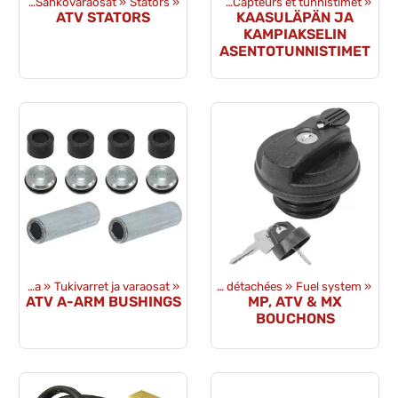
hées
uits
‪»
‪»
Pièces détachées
Sähkövaraosat
‪»
‪»
Stators
Sähkövaraosat
‪»
‪»
Capteurs et tunnistimet
‪»
ATV STATORS
KAASULÄPÄN JA
KAMPIAKSELIN
ASENTOTUNNISTIMET
Amortisseurs et alusta
‪»
Tukivarret ja varaosat
Produits
‪»
‪»
Pièces détachées
‪»
Fuel system
‪»
ATV A-ARM BUSHINGS
MP, ATV & MX
BOUCHONS