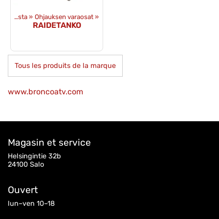
Amortisseurs et alusta
‪»
Ohjauksen varaosat
‪»
RAIDETANKO
Tous les produits de la marque
www.broncoatv.com
Magasin et service
Helsingintie 32b
24100 Salo
Ouvert
lun–ven 10–18