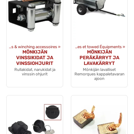
Winches & winching accessoires
Produits
‪»
‪»
Remorques et towed Équipments
‪»
MÖNKIJÄN
MÖNKIJÄN
VINSSIKIDAT JA
PERÄKÄRRYT JA
VINSSIOHJURIT
LAVAKÄRRYT
Rullakidat, narukidat ja
Mönkijän lavalliset
vinssin ohjurit
Remorques kappaletavaran
ajoon