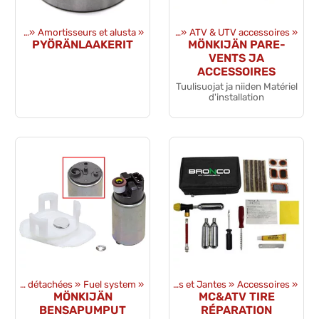
achées
‪»
Amortisseurs et alusta
Produits
‪»
Équipments
‪»
‪»
ATV & UTV accessoires
‪»
PYÖRÄNLAAKERIT
MÖNKIJÄN PARE-
VENTS JA
ACCESSOIRES
Tuulisuojat ja niiden Matériel
d'installation
Pièces détachées
‪»
Fuel system
Produits
‪»
‪»
Pneus et Jantes
‪»
Accessoires
‪»
MÖNKIJÄN
MC&ATV TIRE
BENSAPUMPUT
RÉPARATION