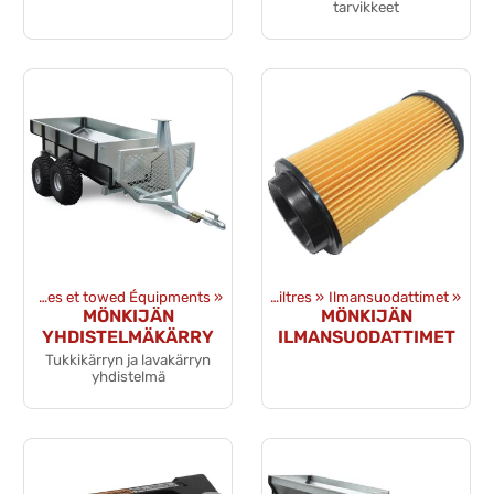
tarvikkeet
Remorques et towed Équipments
Produits
‪»
Pièces détachées
‪»
‪»
Filtres
‪»
Ilmansuodattimet
‪»
MÖNKIJÄN
MÖNKIJÄN
YHDISTELMÄKÄRRY
ILMANSUODATTIMET
Tukkikärryn ja lavakärryn
yhdistelmä