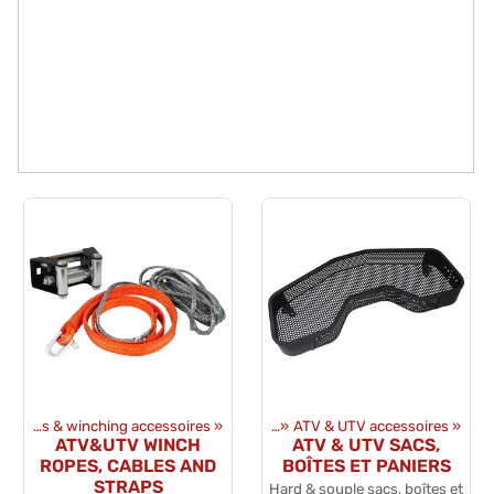
Winches & winching accessoires
Produits
‪»
Équipments
‪»
‪»
ATV & UTV accessoires
‪»
ATV&UTV WINCH
ATV & UTV SACS,
ROPES, CABLES AND
BOÎTES ET PANIERS
STRAPS
Hard & souple sacs, boîtes et