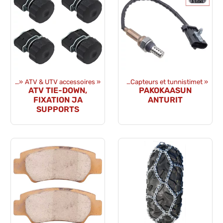
ments
uits
‪»
Pièces détachées
‪»
ATV & UTV accessoires
‪»
Sähkövaraosat
‪»
‪»
Capteurs et tunnistimet
‪»
ATV TIE-DOWN,
PAKOKAASUN
FIXATION JA
ANTURIT
SUPPORTS