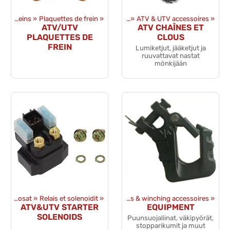
es
‪»
Freins
‪»
Plaquettes de frein
Produits
‪»
Équipments
‪»
‪»
ATV & UTV accessoires
‪»
ATV/UTV
ATV CHAÎNES ET
PLAQUETTES DE
CLOUS
FREIN
Lumiketjut, jääketjut ja
ruuvattavat nastat
mönkijään
pments
Sähkövaraosat
‪»
ATV & UTV accessoires
‪»
Relais et solenoidit
‪»
‪»
Winches & winching accessoires
‪»
ATV&UTV STARTER
EQUIPMENT
SOLENOIDS
Puunsuojaliinat, väkipyörät,
stopparikumit ja muut