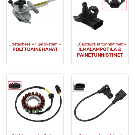
uits
‪»
Pièces détachées
Pièces détachées
‪»
Fuel system
‪»
Sähkövaraosat
‪»
‪»
Capteurs et tunnistimet
‪»
POLTTOAINEHANAT
ILMALÄMPÖTILA &
PAINETUNNISTIMET