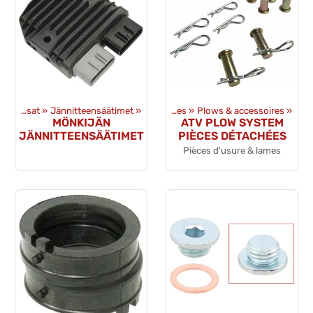
uits
‪»
Équipments
Sähkövaraosat
‪»
Jännitteensäätimet
‪»
‪»
ATV & UTV accessoires
‪»
Plows & accessoires
‪»
MÖNKIJÄN
ATV PLOW SYSTEM
JÄNNITTEENSÄÄTIMET
PIÈCES DÉTACHÉES
Pièces d'usure & lames