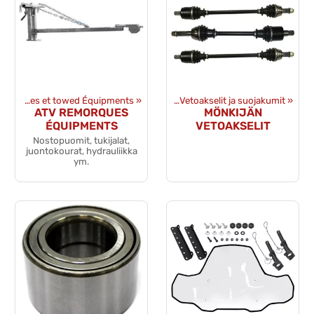
 détachées
Remorques et towed Équipments
‪»
Transmission et Final Drive
‪»
‪»
Vetoakselit ja suojakumit
‪»
ATV REMORQUES
MÖNKIJÄN
ÉQUIPMENTS
VETOAKSELIT
Nostopuomit, tukijalat,
juontokourat, hydrauliikka
ym.