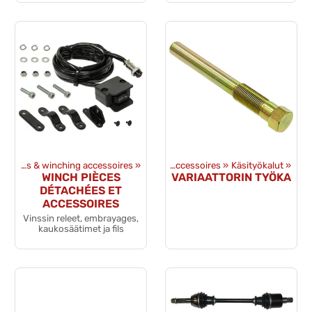
Winches & winching accessoires
Produits
‪»
‪»
Outils et accessoires
‪»
Käsityökalut
‪»
WINCH PIÈCES
VARIAATTORIN TYÖKA
DÉTACHÉES ET
ACCESSOIRES
Vinssin releet, embrayages,
kaukosäätimet ja fils