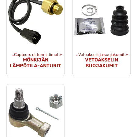
aosat
 détachées
‪»
Capteurs et tunnistimet
‪»
Transmission et Final Drive
‪»
‪»
Vetoakselit ja suojakumit
‪»
MÖNKIJÄN
VETOAKSELIN
LÄMPÖTILA-ANTURIT
SUOJAKUMIT