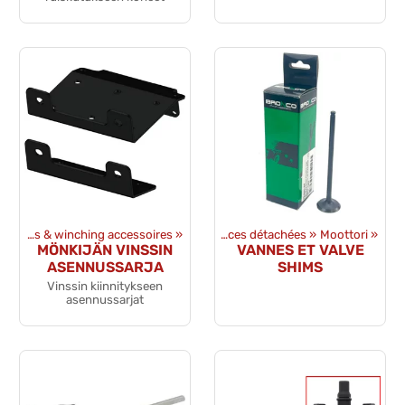
Winches & winching accessoires
Produits
‪»
‪»
Pièces détachées
‪»
Moottori
‪»
MÖNKIJÄN VINSSIN
VANNES ET VALVE
ASENNUSSARJA
SHIMS
Vinssin kiinnitykseen
asennussarjat