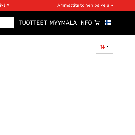
ivä »
Ammattitaitoinen palvelu »
TUOTTEET
MYYMÄLÄ
INFO
▼