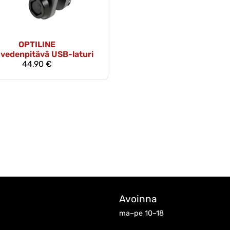
OPTILINE
 vedenpitävä USB-laturi
44,90 €
Avoinna
ma–pe 10–18