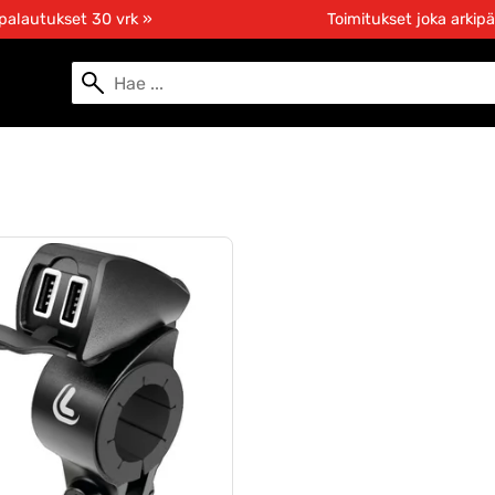
 palautukset 30 vrk »
Toimitukset joka arkipä