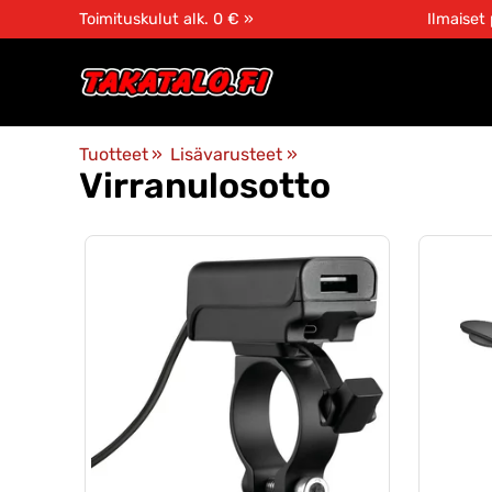
Toimituskulut alk. 0 € »
Ilmaiset
Tuotteet
‪»
Lisävarusteet
‪»
Virranulosotto