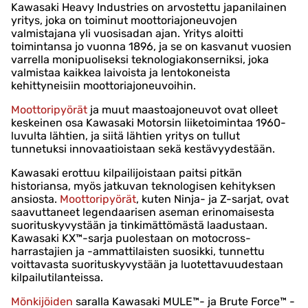
Kawasaki Heavy Industries on arvostettu japanilainen
yritys, joka on toiminut moottoriajoneuvojen
valmistajana yli vuosisadan ajan. Yritys aloitti
toimintansa jo vuonna 1896, ja se on kasvanut vuosien
varrella monipuoliseksi teknologiakonserniksi, joka
valmistaa kaikkea laivoista ja lentokoneista
kehittyneisiin moottoriajoneuvoihin.
Moottoripyörät
ja muut maastoajoneuvot ovat olleet
keskeinen osa Kawasaki Motorsin liiketoimintaa 1960-
luvulta lähtien, ja siitä lähtien yritys on tullut
tunnetuksi innovaatioistaan sekä kestävyydestään.
Kawasaki erottuu kilpailijoistaan paitsi pitkän
historiansa, myös jatkuvan teknologisen kehityksen
ansiosta.
Moottoripyörät
, kuten Ninja- ja Z-sarjat, ovat
saavuttaneet legendaarisen aseman erinomaisesta
suorituskyvystään ja tinkimättömästä laadustaan.
Kawasaki KX™-sarja puolestaan on motocross-
harrastajien ja -ammattilaisten suosikki, tunnettu
voittavasta suorituskyvystään ja luotettavuudestaan
kilpailutilanteissa.
Mönkijöiden
saralla Kawasaki MULE™- ja Brute Force™ -