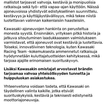
mallistot tarjoavat vahvoja, kestäviä ja monipuolisia
ratkaisuja sekä työ- että vapaa-ajan käyttöön. Näissä
ajoneuvoissa yhdistyvät edistyksellinen suunnittelu,
kestävyys ja käyttäjäystävällisyys, mikä tekee niistä
luotettavan valinnan kaikenlaisiin haasteisiin.
Kawasaki-ajoneuvojen hankinta on perusteltua
monesta syystä. Ensinnäkin, yrityksen pitkä historia ja
jatkuva sitoutuminen laadukkaaseen valmistukseen
varmistavat, että ajoneuvot ovat kestäviä ja luotettavia.
Toiseksi, innovatiivinen teknologia, kuten Kawasaki
Racing Team -kokemuksesta ammennetut ratkaisuja
hyödynnetään kuluttajatuotteiden kehityksessä, mikä
tarjoaa ajajille erinomaisen suorituskyvyn.
Lisäksi Kawasakin omistajat arvostavat brändin
tarjoamaa vahvaa yhteisöllisyyden tunnetta ja
huippuluokan asiakastukea.
Yhteenvetona voidaan todeta, että Kawasaki on
täydellinen valinta kaikille, jotka etsivät
suorituskykyisiä, kestäviä ja teknisesti edistyneitä
moottoriajoneuvoja.