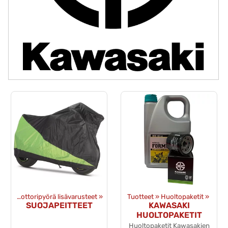
et
‪»
Moottoripyörä lisävarusteet
‪»
Tuotteet
‪»
Huoltopaketit
‪»
SUOJAPEITTEET
KAWASAKI
HUOLTOPAKETIT
Huoltopaketit Kawasakien