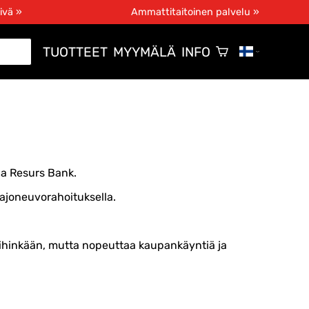
ivä »
Ammattitaitoinen palvelu »
TUOTTEET
MYYMÄLÄ
INFO
ja Resurs Bank.
ajoneuvorahoituksella.
ihinkään, mutta nopeuttaa kaupankäyntiä ja