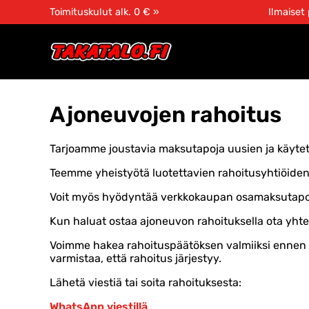
Toimituskulut alk. 0 € »
Ilmaiset
Ajoneuvojen rahoitus
Tarjoamme joustavia maksutapoja uusien ja käytet
Teemme yheistyötä luotettavien rahoitusyhtiöiden
Voit myös hyödyntää verkkokaupan osamaksutapoja,
Kun haluat ostaa ajoneuvon rahoituksella ota yhte
Voimme hakea rahoituspäätöksen valmiiksi ennen 
varmistaa, että rahoitus järjestyy.
Lähetä viestiä tai soita rahoituksesta:
WhatsApp viestillä