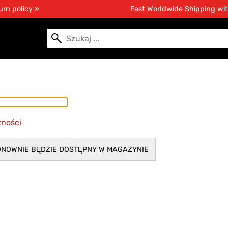
urn policy »
Fast Worldwide Shipping wi
tności