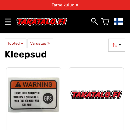
Tarne kulud »
Tooted
‪»
Varustus
‪»
▼
Kleepsud