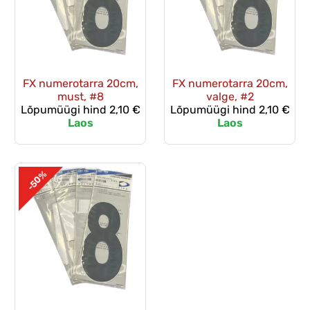
FX numerotarra 20cm,
FX numerotarra 20cm,
must, #8
valge, #2
Lõpumüügi hind
2,10 €
Lõpumüügi hind
2,10 €
Laos
Laos
-50%