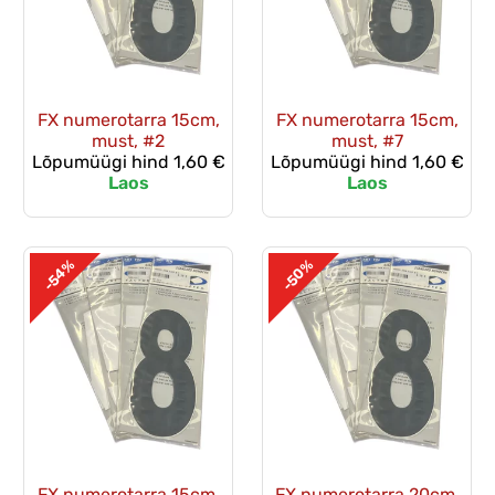
FX numerotarra 15cm,
FX numerotarra 15cm,
must, #2
must, #7
Lõpumüügi hind
1,60 €
Lõpumüügi hind
1,60 €
Laos
Laos
-54%
-50%
FX numerotarra 15cm,
FX numerotarra 20cm,