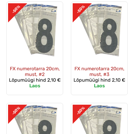
-50%
-50%
FX numerotarra 20cm,
FX numerotarra 20cm,
must, #2
must, #3
Lõpumüügi hind
2,10 €
Lõpumüügi hind
2,10 €
Laos
Laos
-50%
-50%