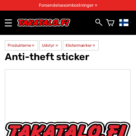
Forsendelsesomkostninger »
Produkterne
‪»
Udstyr
‪»
Klistermærker
‪»
Anti-theft sticker