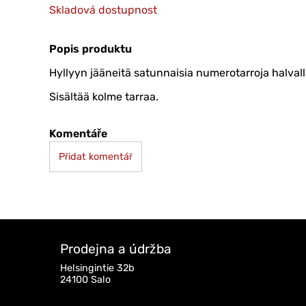
Skladová dostupnost
Popis produktu
Hyllyyn jääneitä satunnaisia numerotarroja halvall
Sisältää kolme tarraa.
Komentáře
Přidat komentář
Prodejna a údržba
Helsingintie 32b
24100 Salo