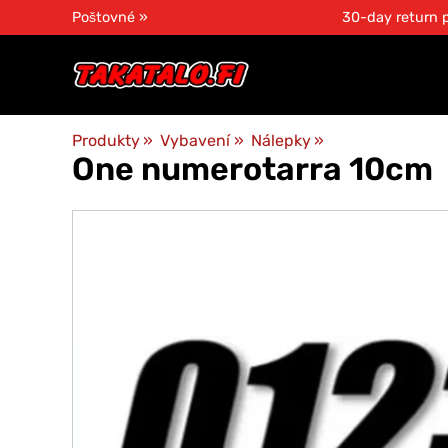
Poštovné »
30-day return p
Produkty
‪»
Vybavení
‪»
Nálepky
‪»
One numerotarra 10cm