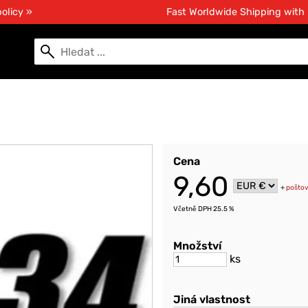
olicy »
Fast Worldwide Shipping with
Cena
9,60
+
pošto
Včetně DPH 25.5 %
Množství
ks
Jiná vlastnost