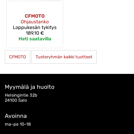
CFMOTO
Ohjaustanko
Loppukesän tykitys
189,10 €
Heti saatavilla
CFMOTO
Tuoteryhmän kaikki tuotteet
Myymälä ja huolto
Helsingintie 32b
24100 Salo
Avoinna
ma–pe 10–18