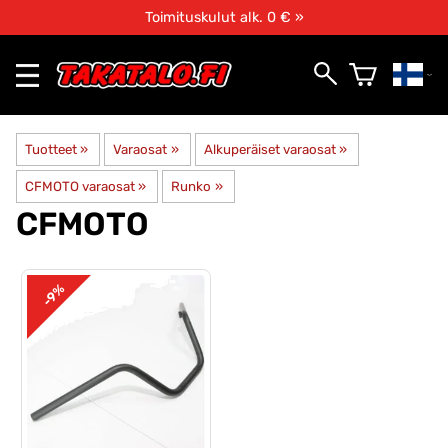
Toimituskulut alk. 0 € »
Tuotteet
‪»
Varaosat
‪»
Alkuperäiset varaosat
‪»
CFMOTO varaosat
‪»
Runko
‪»
CFMOTO
-9%