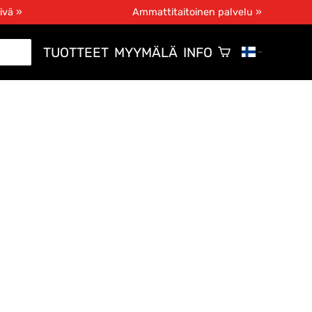
ivä »
Ammattitaitoinen palvelu »
TUOTTEET
MYYMÄLÄ
INFO