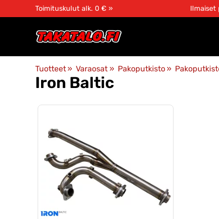
Toimituskulut alk. 0 € »
Ilmaiset
Tuotteet
‪»
Varaosat
‪»
Pakoputkisto
‪»
Pakoputkist
Iron Baltic