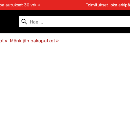
 palautukset 30 vrk »
Toimitukset joka arkipä
ot
‪»
Mönkijän pakoputket
‪»