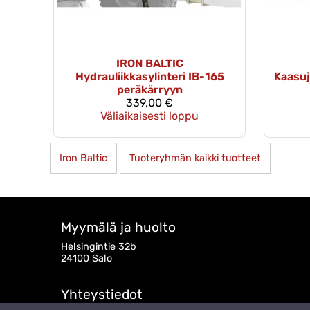
IRON BALTIC
Hydrauliikkasylinteri IB-165
Kaasuj
peräkärryyn
339,00 €
Väliaikaisesti loppu
Iron Baltic
Tuoteryhmän kaikki tuotteet
Myymälä ja huolto
Helsingintie 32b
24100 Salo
Yhteystiedot