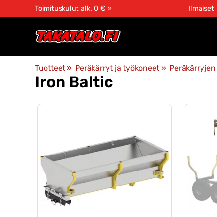
Toimituskulut alk. 0 € »
Ilmaiset
Tuotteet
‪»
Peräkärryt ja työkoneet
‪»
Peräkärryjen 
Iron Baltic