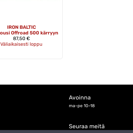
IRON BALTIC
ousi Offroad 500 kärryyn
87,50 €
Väliaikaisesti loppu
Avoinna
ma–pe 10–18
Seuraa meitä