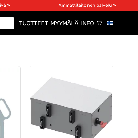
ivä »
Ammattitaitoinen palvelu »
TUOTTEET
MYYMÄLÄ
INFO