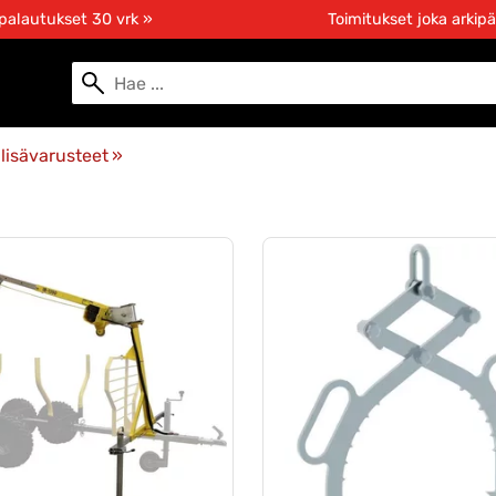
 palautukset 30 vrk »
Toimitukset joka arkipä
lisävarusteet
‪»