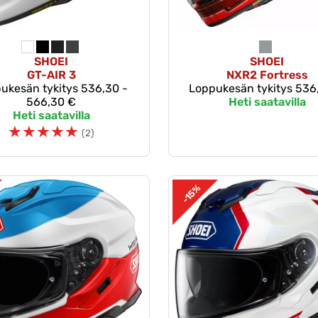
SHOEI
SHOEI
GT-AIR 3
NXR2 Fortress
ukesän tykitys
536,30 -
Loppukesän tykitys
536
566,30 €
Heti saatavilla
Heti saatavilla
☆
☆
☆
☆
☆
(2)
-15%