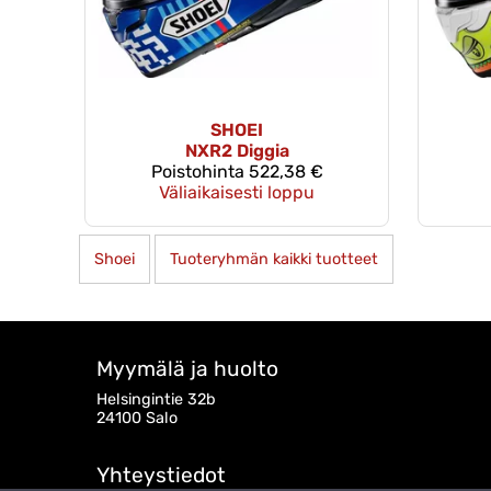
SHOEI
NXR2 Diggia
Poistohinta
522,38 €
Väliaikaisesti loppu
Shoei
Tuoteryhmän kaikki tuotteet
Myymälä ja huolto
Helsingintie 32b
24100 Salo
Yhteystiedot