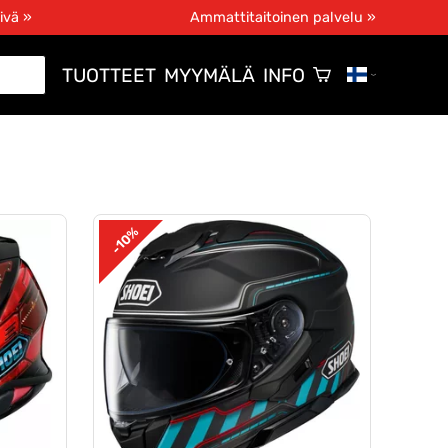
ivä »
Ammattitaitoinen palvelu »
TUOTTEET
MYYMÄLÄ
INFO
-10%