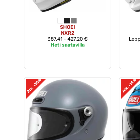
SHOEI
NXR2
387,41 - 427,20 €
Lopp
Heti saatavilla
Alk. -30%
Alk. -14%