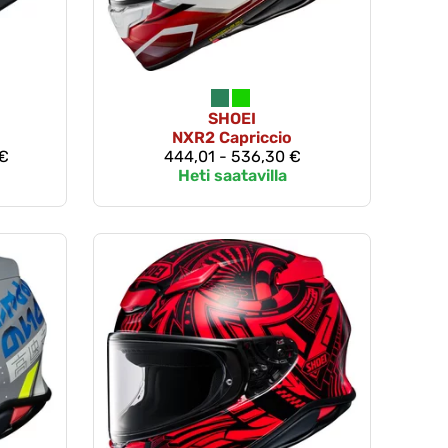
SHOEI
NXR2 Capriccio
 €
444,01 - 536,30 €
Heti saatavilla