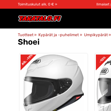
Toimituskulut alk. 0 € »
Ilmaiset
Tuotteet
‪»
Kypärät ja -puhelimet
‪»
Umpikypärät
‪»
Shoei
Alk. -19%
-10%