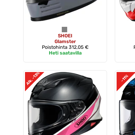
SHOEI
Glamster
Poistohinta
312,05 €
Heti saatavilla
Alk. -13%
-11%