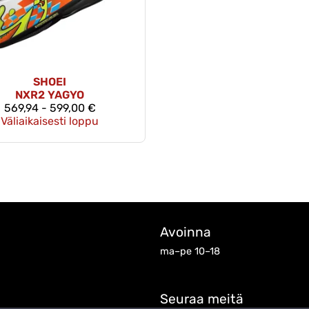
SHOEI
NXR2 YAGYO
569,94 - 599,00 €
Väliaikaisesti loppu
Avoinna
ma–pe 10–18
Seuraa meitä