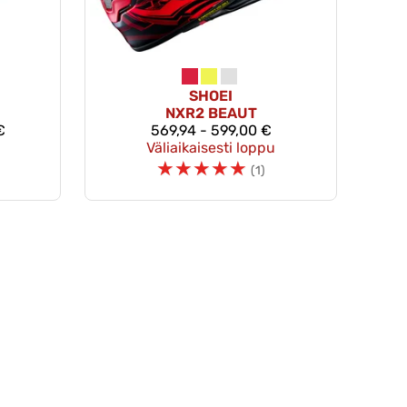
SHOEI
NXR2 BEAUT
€
569,94 - 599,00 €
Väliaikaisesti loppu
☆
☆
☆
☆
☆
(1)