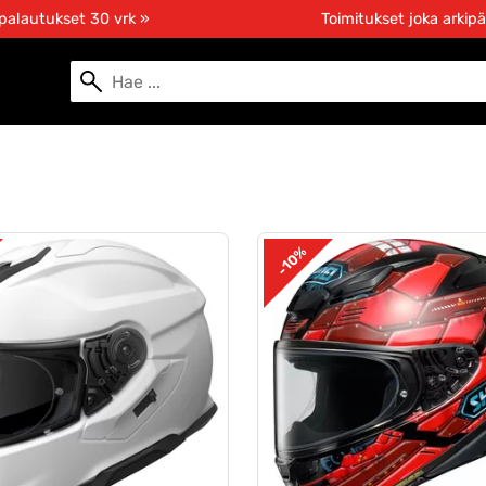
 palautukset 30 vrk »
Toimitukset joka arkipä
-10%