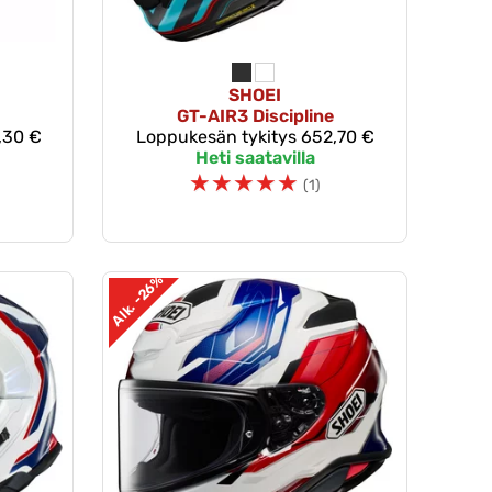
SHOEI
GT-AIR3 Discipline
,30 €
Loppukesän tykitys
652,70 €
Heti saatavilla
☆
☆
☆
☆
☆
(1)
Alk. -26%