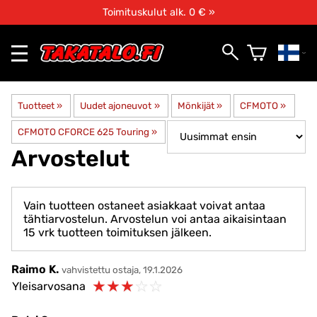
Toimituskulut alk. 0 € »
Tuotteet
‪»
Uudet ajoneuvot
‪»
Mönkijät
‪»
CFMOTO
‪»
CFMOTO CFORCE 625 Touring
‪»
Arvostelut
Vain tuotteen ostaneet asiakkaat voivat antaa
tähtiarvostelun. Arvostelun voi antaa aikaisintaan
15 vrk tuotteen toimituksen jälkeen.
Raimo K.
vahvistettu ostaja, 19.1.2026
☆
☆
☆
☆
☆
Yleisarvosana