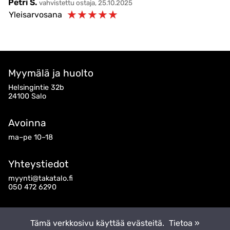
Petri S.
vahvistettu ostaja, 25.10.2025
☆
☆
☆
☆
☆
Yleisarvosana
Myymälä ja huolto
Helsingintie 32b
24100 Salo
Avoinna
ma–pe 10–18
Yhteystiedot
myynti@takatalo.fi
050 472 6290
Seuraa meitä
Tämä verkkosivu käyttää evästeitä.
Tietoa »