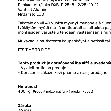
Iskunvaimennus Öljyiskunvaimentimet
Renkaat etu/taka DXB-D 25×8-12/25×10-12
Vanteet Alumiini
Mittaristo LCD
Takatalo on yli 40 vuotta myynyt menopelejä Suo
työkäytön myötä meillä on tietotaitoa laitteista pal
mönkijöiden varustelu tehdään vastaamaan sinun 
Mukavaa ja mutkatonta kaupankäyntiä netissä tai 
IT'S TIME TO RIDE
Tento produkt je doručovaný iba nižšie uvedený
- Vyzdvihnutie na predajni
- Doručenie zákazníkovi priamo z našej predajne
Hmotnosť
400
kg
(Produkt môže mať ľahký predajný obal.)
Záruka
36 mes.