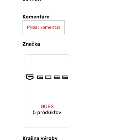
Komentáre
Pridať komentár
Značka
GOES
5 produktov
Krajina výroby