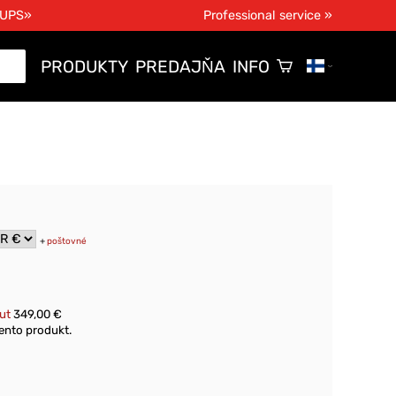
 UPS»
Professional service »
PRODUKTY
PREDAJŇA
INFO
+
poštovné
lut
349,00 €
ento produkt.