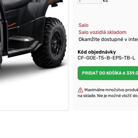
ks
Salo
Salo vozidlá skladom
Okamžite dostupné v int
Kód objednávky
CF-GOE-T5-B-EPS-TB-L
Maximálne množstvo produkt
na sklade. Nie je možné vložiť d