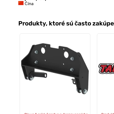
Čína
Produkty, ktoré sú často zakúp