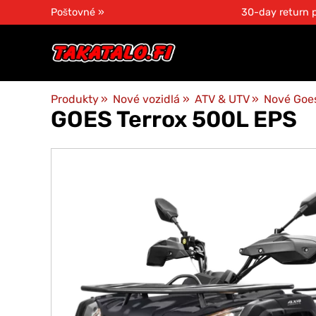
Poštovné »
30-day return p
Produkty
‪»
Nové vozidlá
‪»
ATV & UTV
‪»
Nové Goes
GOES
Terrox 500L EPS