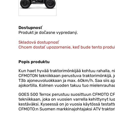
Dostupnosť
Produkt je dočasne vypredaný.
Skladová dostupnosť
Chcem dostať upozornenie, keď bude tento produ
Popis produktu
Kun haet hyvää traktorimönkijää kohtuu rahalla, ni
CFMOTON tekniikkaan perustuva traktorimönkijä, jo
T3b ajoneuvoluokkaan ja max. 60km/h. Saa siis aja
ajokortilla. Kolmen vuoden takuu tuo mielenrauha
GOES 500 Terrox perustuu suosittuun CFMOTO C
tekniikkaan, joka on vuosien varrella kehittynyt luo
kestäväksi. Kyseessä on jo vuosia käytössä testatt
CFMOTO:n Suomen markkinajohtajaksi ATV traktor