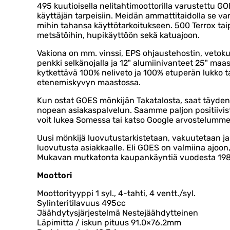
495 kuutioisella nelitahtimoottorilla varustettu 
käyttäjän tarpeisiin. Meidän ammattitaidolla se va
mihin tahansa käyttötarkoitukseen. 500 Terrox tai
metsätöihin, hupikäyttöön sekä katuajoon.
Vakiona on mm. vinssi, EPS ohjaustehostin, vetokuu
penkki selkänojalla ja 12" alumiinivanteet 25" maas
kytkettävä 100% neliveto ja 100% etuperän lukko 
etenemiskyvyn maastossa.
Kun ostat GOES mönkijän Takatalosta, saat täyden
nopean asiakaspalvelun. Saamme paljon positiivista
voit lukea Somessa tai katso Google arvostelumme
Uusi mönkijä luovutustarkistetaan, vakuutetaan j
luovutusta asiakkaalle. Eli GOES on valmiina ajoon
Mukavan mutkatonta kaupankäyntiä vuodesta 198
Moottori
Moottorityyppi 1 syl., 4-tahti, 4 ventt./syl.
Sylinteritilavuus 495cc
Jäähdytysjärjestelmä Nestejäähdytteinen
Läpimitta / iskun pituus 91.0×76.2mm