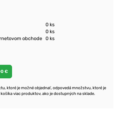
0 ks
0 ks
ernetovom obchode
0 ks
u, ktoré je možné objednať, odpovedá množstvu, ktoré je
o košíka viac produktov, ako je dostupných na sklade.