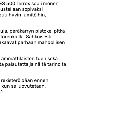
GOES 500 Terrox sopii monen
rustellaan sopivaksi
puu hyvin lumitöihin,
la, peräkärryn pistoke, pitkä
torenkailla. Sähköisesti
takaavat parhaan mahdollisen
 ammattilaisten tuen sekä
 palautetta ja näitä tarinoita
.
a rekisteröidään ennen
, kun se luovutetaan.
1.