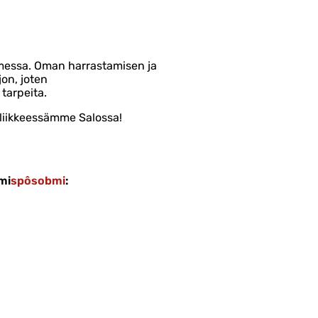
messa. Oman harrastamisen ja
jon, joten
tarpeita.
liikkeessämme Salossa!
mi
spôsobmi
: