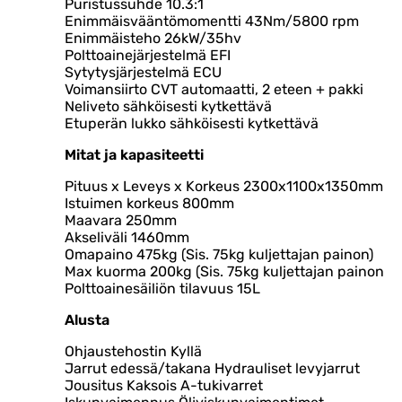
Puristussuhde 10.3:1
Enimmäisvääntömomentti 43Nm/5800 rpm
Enimmäisteho 26kW/35hv
Polttoainejärjestelmä EFI
Sytytysjärjestelmä ECU
Voimansiirto CVT automaatti, 2 eteen + pakki
Neliveto sähköisesti kytkettävä
Etuperän lukko sähköisesti kytkettävä
Mitat ja kapasiteetti
Pituus x Leveys x Korkeus 2300x1100x1350mm
Istuimen korkeus 800mm
Maavara 250mm
Akseliväli 1460mm
Omapaino 475kg (Sis. 75kg kuljettajan painon)
Max kuorma 200kg (Sis. 75kg kuljettajan painon
Polttoainesäiliön tilavuus 15L
Alusta
Ohjaustehostin Kyllä
Jarrut edessä/takana Hydrauliset levyjarrut
Jousitus Kaksois A-tukivarret