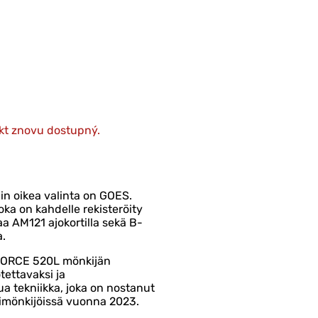
kt znovu dostupný.
in oikea valinta on GOES.
ka on kahdelle rekisteröity
a AM121 ajokortilla sekä B-
a.
FORCE 520L mönkijän
tettavaksi ja
ua tekniikka, joka on nostanut
imönkijöissä vuonna 2023.