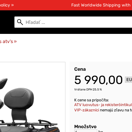
olicy »
Fast Worldwide Shipping with
 atv's
‪»
Cena
5 990,00
Vrátane DPH 25.5 %
K cene sa pripočíta:
ATV luovutus- ja rekisteröintiku
VIP-zákazníci
nemajú zľavu na t
Množstvo