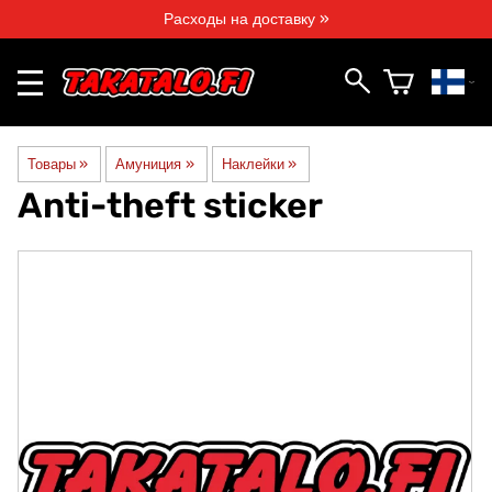
Расходы на доставку »
Товары
‪»
Амуниция
‪»
Наклейки
‪»
Anti-theft sticker