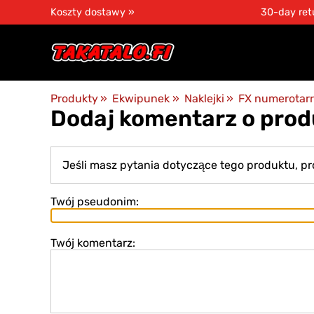
Koszty dostawy »
30-day ret
Produkty
‪»
Ekwipunek
‪»
Naklejki
‪»
FX numerotar
Dodaj komentarz o prod
Jeśli masz pytania dotyczące tego produktu, p
Twój pseudonim:
Twój komentarz: