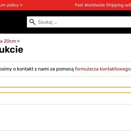
urn policy »
Fast Worldwide Shipping wi
ra 20cm
‪»
ukcie
rosimy o kontakt z nami za pomocą
formularza kontaktowego