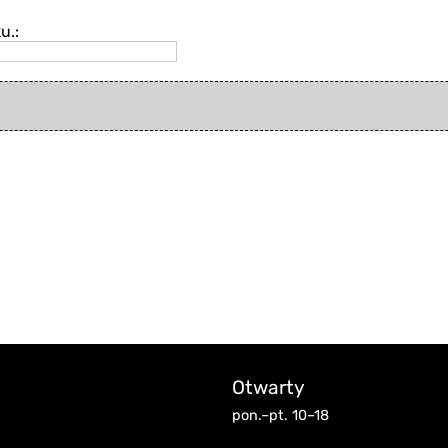
u.:
Otwarty
pon.–pt. 10–18