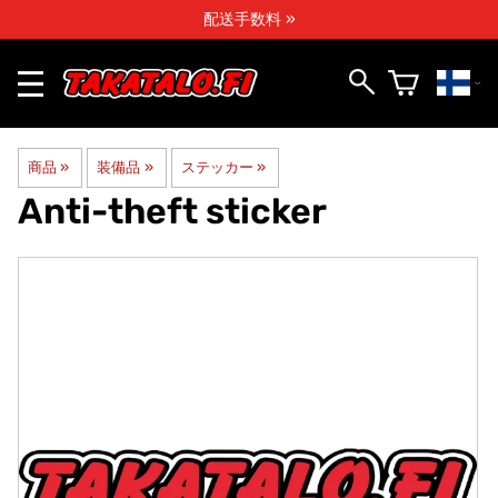
配送手数料 »
商品
‪»
装備品
‪»
ステッカー
‪»
Anti-theft sticker