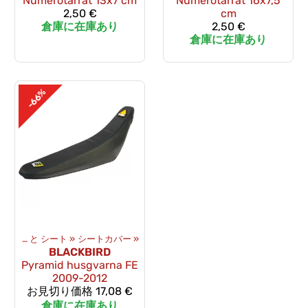
Numerotarrat 13x7 cm
Numerotarrat 16x7,5
2,50 €
cm
倉庫に在庫あり
2,50 €
倉庫に在庫あり
-66%
ツ
‪»
鞍 と シート
‪»
シートカバー
‪»
BLACKBIRD
Pyramid husgvarna FE
2009-2012
お見切り価格
17,08 €
倉庫に在庫あり