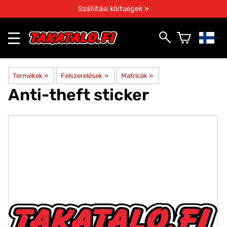
Szállítási költségek »
Termékek
‪»
Felszerelések
‪»
Matricák
‪»
Anti-theft sticker