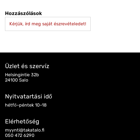
Hozzászólások
Kérjük, írd meg saját észrevételedet!
Üzlet és szervíz
Helsingintie 32b
24100 Salo
Nyitvatartási idő
hétfő–péntek 10–18
Elérhetőség
myynti@takatalo.fi
050 472 6290