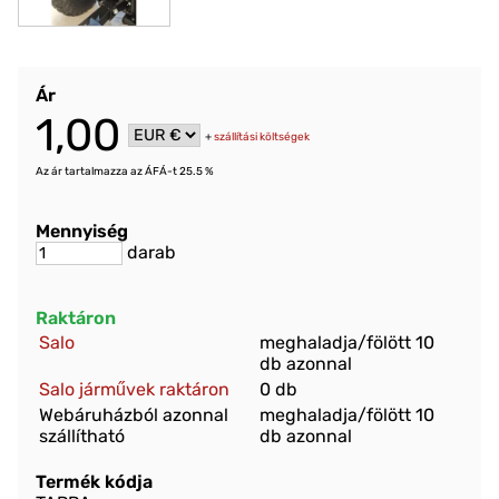
Ár
1,00
+
szállítási költségek
Az ár tartalmazza az ÁFÁ-t 25.5 %
Mennyiség
darab
Raktáron
Salo
meghaladja/fölött 10
db azonnal
Salo járművek raktáron
0 db
Webáruházból azonnal
meghaladja/fölött 10
szállítható
db azonnal
Termék kódja