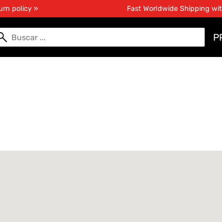
urn policy »
Fast Worldwide Shipping wi
P