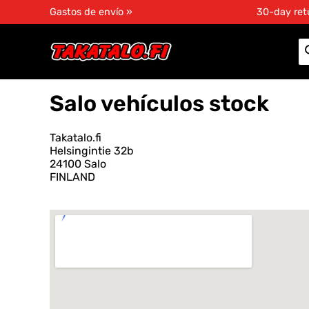
Gastos de envío »
30-day ret
Salo vehículos stock
Takatalo.fi
Helsingintie 32b
24100 Salo
FINLAND