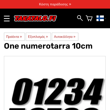
Κόστη παράδοσης »
Προϊόντα
‪»
Εξοπλισμός
‪»
Αυτοκόλλητα
‪»
One numerotarra 10cm