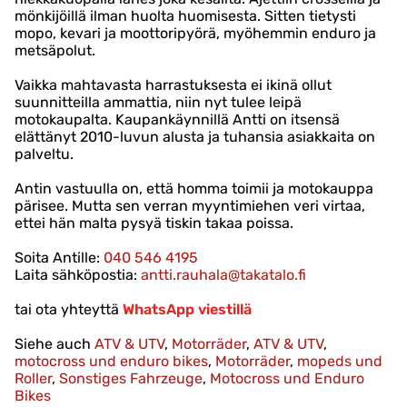
mönkijöillä ilman huolta huomisesta. Sitten tietysti
mopo, kevari ja moottoripyörä, myöhemmin enduro ja
metsäpolut.
Vaikka mahtavasta harrastuksesta ei ikinä ollut
suunnitteilla ammattia, niin nyt tulee leipä
motokaupalta. Kaupankäynnillä Antti on itsensä
elättänyt 2010-luvun alusta ja tuhansia asiakkaita on
palveltu.
Antin vastuulla on, että homma toimii ja motokauppa
pärisee. Mutta sen verran myyntimiehen veri virtaa,
ettei hän malta pysyä tiskin takaa poissa.
Soita Antille:
040 546 4195
Laita sähköpostia:
antti.rauhala@takatalo.fi
tai ota yhteyttä
WhatsApp viestillä
Siehe auch
ATV & UTV
,
Motorräder
,
ATV & UTV
,
motocross und enduro bikes
,
Motorräder
,
mopeds und
Roller
,
Sonstiges Fahrzeuge
,
Motocross und Enduro
Bikes