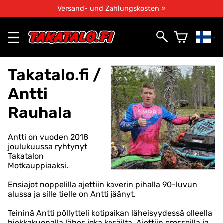
Versand- und Zahlungskosten »
Takatalo.fi /
Antti
Rauhala
Antti on vuoden 2018
joulukuussa ryhtynyt
Takatalon
Motkauppiaaksi.
Ensiajot noppelilla ajettiin kaverin pihalla 90-luvun
alussa ja sille tielle on Antti jäänyt.
Teininä Antti pöllytteli kotipaikan läheisyydessä olleella
hiekkakuopalla lähes joka kesäilta. Ajettiin crosseilla ja