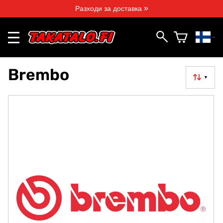
Разходи за доставка »
Brembo
▼