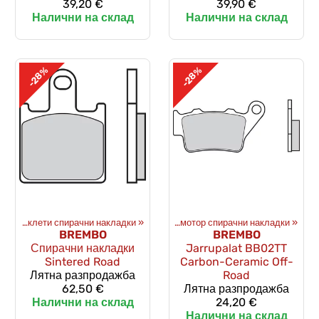
39,20 €
39,90 €
Налични на склад
Налични на склад
-28%
-28%
»
Спирачки
Мотоциклети спирачни накладки
‪»
Спирачни накладки
‪»
‪»
Кросов мотор спирачни накладки
‪»
BREMBO
BREMBO
Спирачни накладки
Jarrupalat BB02TT
Sintered Road
Carbon-Ceramic Off-
Лятна разпродажба
Road
62,50 €
Лятна разпродажба
Налични на склад
24,20 €
Налични на склад