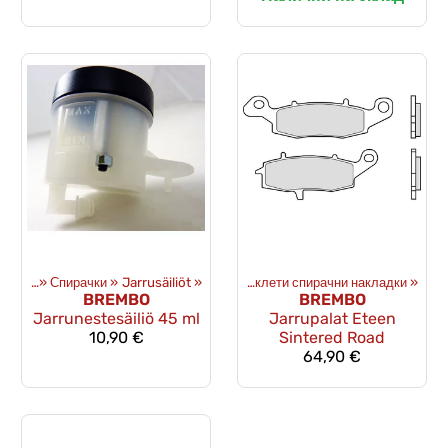
 части
»
Спирачки
‪»
Спирачки
‪»
Спирачни накладки
‪»
Jarrusäiliöt
‪»
‪»
Мотоциклети спирачни накладки
‪»
BREMBO
BREMBO
Jarrunestesäiliö 45 ml
Jarrupalat Eteen
10,90 €
Sintered Road
64,90 €